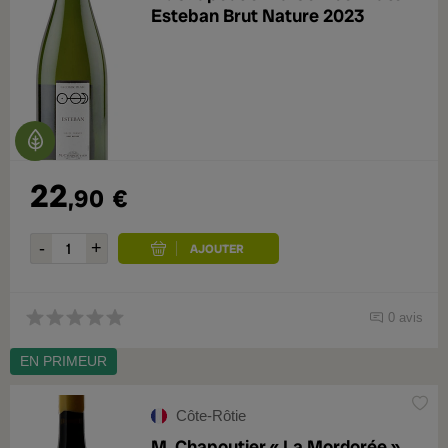
Esteban Brut Nature 2023
22
,90
€
0 avis
EN PRIMEUR
Côte-Rôtie
M. Chapoutier « La Mordorée »