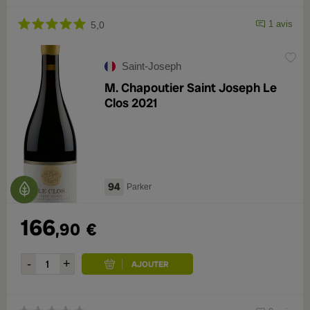
1 avis
5,0
Saint-Joseph
M. Chapoutier Saint Joseph Le
Clos 2021
94
Parker
166
,90
€