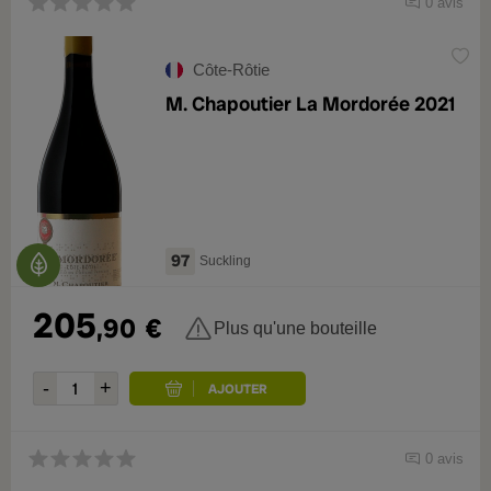
0 avis
Côte-Rôtie
M. Chapoutier La Mordorée 2021
97
Suckling
205
,90
€
Plus qu'une bouteille
0 avis