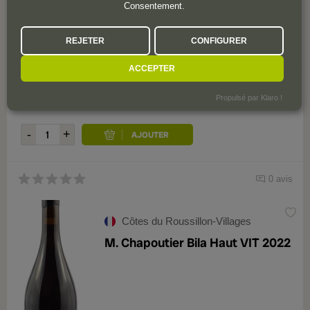
Consentement.
REJETER
CONFIGURER
97
Decanter
ACCEPTER
349
,90
€
Plus que 3 bouteilles
Propulsé par Klaro !
0 avis
Côtes du Roussillon-Villages
M. Chapoutier Bila Haut VIT 2022