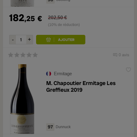
182
,25
€
202,50 €
(10% de réduction)
0 avis
Ermitage
M. Chapoutier Ermitage Les
Greffieux 2019
97
Dunnuck