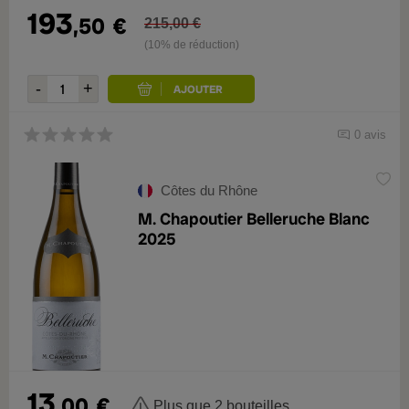
193
,50
€
215,00 €
(10% de réduction)
0 avis
Côtes du Rhône
M. Chapoutier Belleruche Blanc
2025
13
,00
€
Plus que 2 bouteilles