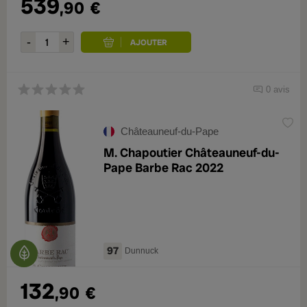
539
,90
€
0 avis
Châteauneuf-du-Pape
M. Chapoutier Châteauneuf-du-
Pape Barbe Rac 2022
97
Dunnuck
132
,90
€