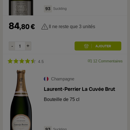
93
Suckling
84
,
80
€
Il ne reste que 3 unités
12
Commentaires
4.5
Champagne
Laurent-Perrier La Cuvée Brut
Bouteille de 75 cl
93
Suckling