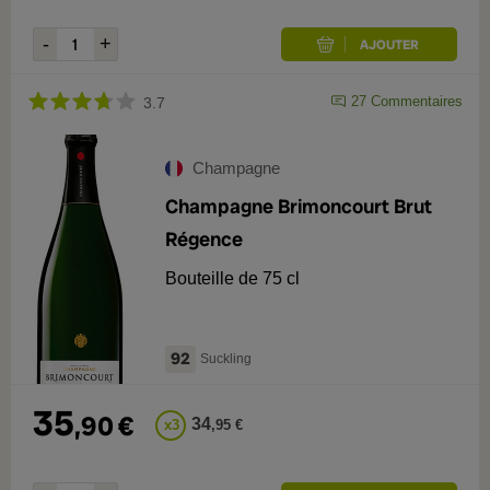
27
Commentaires
3.7
Champagne
Champagne Brimoncourt Brut
Régence
Bouteille de 75 cl
92
Suckling
35
,
90
€
34
x
3
,
95
€