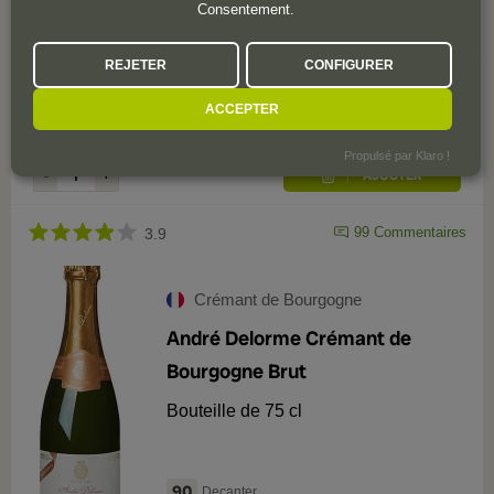
Consentement.
90
Peñín
REJETER
CONFIGURER
11
,
50
€
ACCEPTER
Propulsé par Klaro !
99
Commentaires
3.9
Crémant de Bourgogne
André Delorme Crémant de
Bourgogne Brut
Bouteille de 75 cl
90
Decanter