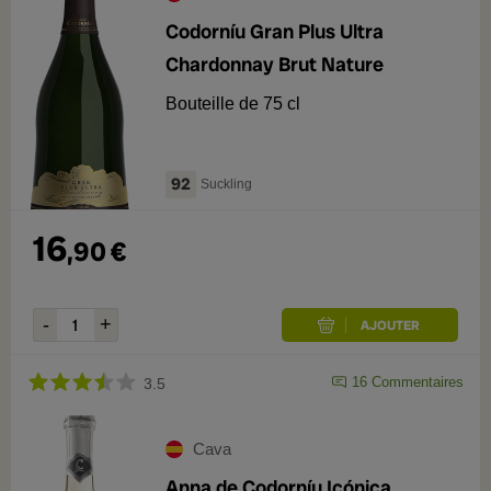
Codorníu Gran Plus Ultra
Chardonnay Brut Nature
Bouteille de 75 cl
92
Suckling
16
,
90
€
16
Commentaires
3.5
Cava
Anna de Codorníu Icónica