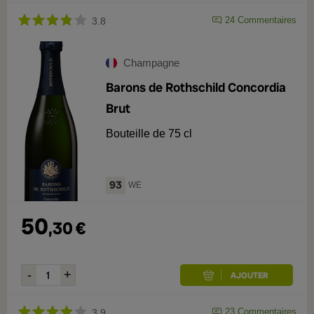
24
Commentaires
3.8
Champagne
Barons de Rothschild Concordia
Brut
Bouteille de 75 cl
93
WE
50
,
30
€
23
Commentaires
3.9