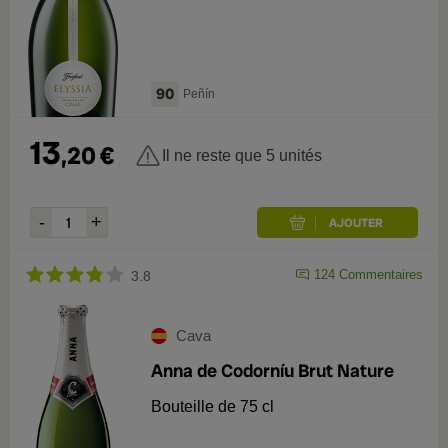
90
Peñín
13
,
20
€
Il ne reste que 5 unités
124
Commentaires
3.8
Cava
Anna de Codorníu Brut Nature
Bouteille de 75 cl