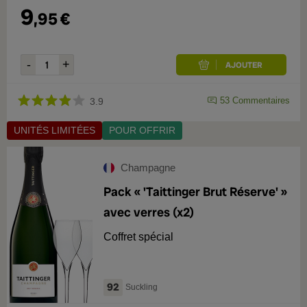
9
,
95
€
53
Commentaires
3.9
UNITÉS LIMITÉES
POUR OFFRIR
Champagne
Pack « 'Taittinger Brut Réserve' »
avec verres (x2)
Coffret spécial
92
Suckling