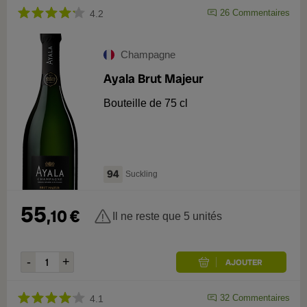
26
Commentaires
4.2
Champagne
Ayala Brut Majeur
Bouteille de 75 cl
94
Suckling
55
,
10
€
Il ne reste que 5 unités
32
Commentaires
4.1