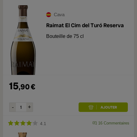
Cava
Raimat El Cim del Turó Reserva
Bouteille de 75 cl
15
,
90
€
16
Commentaires
4.1