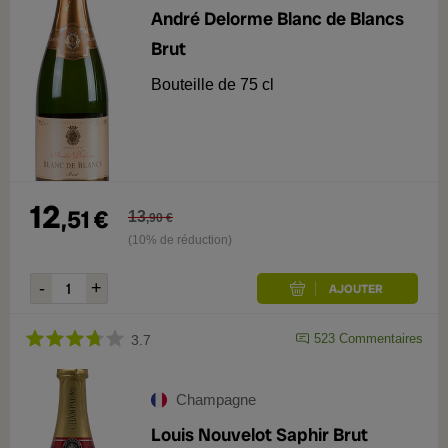
André Delorme Blanc de Blancs
Brut
Bouteille de 75 cl
12
,
51
€
13
,
90
€
(10% de réduction)
523
Commentaires
3.7
Champagne
Louis Nouvelot Saphir Brut