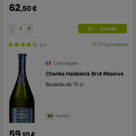
62
,
50
€
70
Commentaires
4.3
Champagne
Charles Heidsieck Brut Réserve
Bouteille de 75 cl
94
Suckling
59
,
10
€