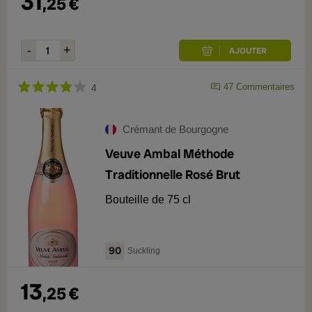
31
,
25
€
47
Commentaires
4
Crémant de Bourgogne
Veuve Ambal Méthode
Traditionnelle Rosé Brut
Bouteille de 75 cl
90
Suckling
13
,
25
€