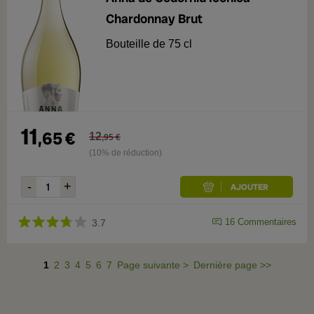
Chardonnay Brut
Bouteille de 75 cl
11
,
65
€
12
,
95
€
(10% de réduction)
16
Commentaires
3.7
1
2
3
4
5
6
7
Page suivante
>
Dernière page
>>