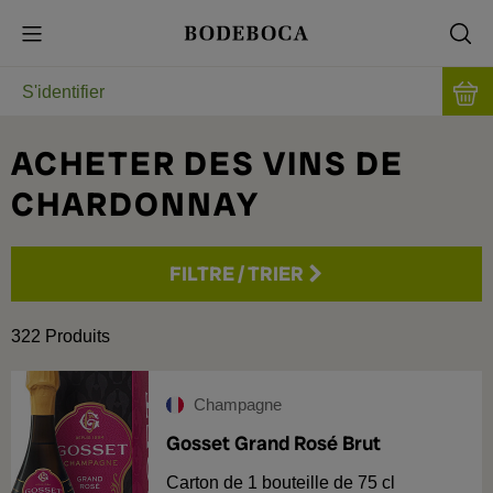
S'identifier
ACHETER DES VINS DE
CHARDONNAY
FILTRE
/
TRIER
Prix
322
Produits
Pays
Champagne
France
186
Région
Gosset Grand Rosé Brut
Espagne
67
Origine
Carton de 1 bouteille de 75 cl