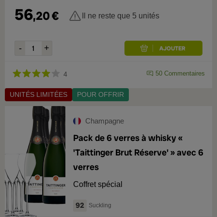
56
,
20
€
Il ne reste que 5 unités
50
Commentaires
4
UNITÉS LIMITÉES
POUR OFFRIR
Champagne
Pack de 6 verres à whisky «
'Taittinger Brut Réserve' » avec 6
verres
Coffret spécial
92
Suckling