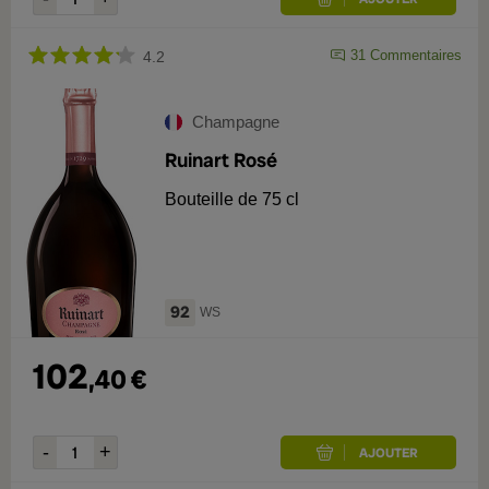
31
Commentaires
4.2
Champagne
Ruinart Rosé
Bouteille de 75 cl
92
WS
102
,
40
€