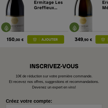
Ermitage Les
Er
Greffieux
Mé
2023 en
primeur
150
349
,00
€
,90
€
INSCRIVEZ-VOUS
10€ de réduction sur votre première commande.
Et recevez nos offres, suggestions et recommandations.
Devenez un expert en vins!
Créez votre compte: