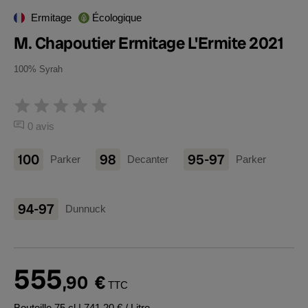
Ermitage
Écologique
M. Chapoutier Ermitage L'Ermite 2021
100% Syrah
0 avis
100
98
95-97
Parker
Decanter
Parker
94-97
Dunnuck
555
,90
€
TTC
Bouteille 75 cl
| 741,20 € / Litre