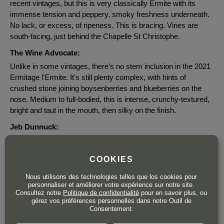
recent vintages, but this is very classically Ermite with its
immense tension and peppery, smoky freshness underneath.
No lack, or excess, of ripeness. This is bracing. Vines are
south-facing, just behind the Chapelle St Christophe.
The Wine Advocate:
Unlike in some vintages, there's no stem inclusion in the 2021
Ermitage l'Ermite. It's still plenty complex, with hints of
crushed stone joining boysenberries and blueberries on the
nose. Medium to full-bodied, this is intense, crunchy-textured,
bright and taut in the mouth, then silky on the finish.
Jeb Dunnuck:
While all the Hermitage releases here are beautiful wines, if I
had to pick one. it would be the 2021 Ermitage L'Ermite, which
COOKIES
comes from a later, cooler terroir of decomposed granite (and
even a touch of limestone). As with the other releases here, it
Nous utilisons des technologies telles que los cookies pour
was destemmed, and this cuvée will see 18 months in 25%
personnaliser et améliorer votre expérience sur notre site.
Consultez notre
Politique de confidentialité
pour en savoir plus, ou
new French oak. Violets, crushed stone, liquid smoke, leather,
gérez vos préférences personnelles dans notre Outil de
and assorted darker, almost blue fruits emerge on the nose,
Consentement.
and it's medium to full-bodied and has a laser-like focus on the