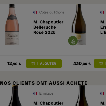
Côtes du Rhône
M. Chapoutier
M.
Belleruche
Er
Rosé 2025
L'
Bl
pr
12
430
,90
€
,00
€
NOS CLIENTS ONT AUSSI ACHETÉ
Ermitage
M. Chapoutier
M.