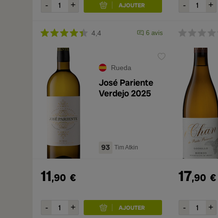
4,4
6 avis
Rueda
José Pariente
Verdejo 2025
93
Tim Atkin
11
17
,90
€
,90
€