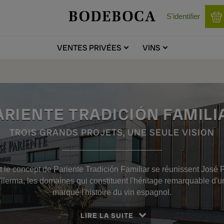
S'identifier
VENTES
PRIVÉES
VINS
ARIENTE TRADICIÓN FAMILI
TROIS GRANDS PROJETS, UNE SEULE VISION
 le concept de Pariente Tradición Familiar se réunissent José P
Vilerma, les domaines qui constituent l'héritage remarquable d'un
marqué l'histoire du vin espagnol.
LIRE LA SUITE