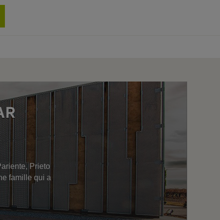
0 produit
AR
ariente, Prieto
e famille qui a