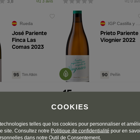
3,8
3 avis
0 avi
Rueda
IGP Castilla y León
José Pariente
Prieto Pariente
Finca Las
Viognier 2022
Comas 2023
95
90
Tim Atkin
Peñín
15
€
,90
€
COOKIES
technologies telles que los cookies pour personnaliser et amélio
e site. Consultez notre
Politique de confidentialité
pour en savoi
0 avis
3,8
3 avi
rsonnelles dans notre Outil de Consentement.