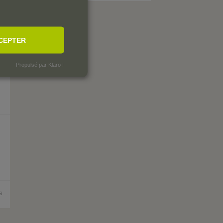
CEPTER
Propulsé par Klaro !
s