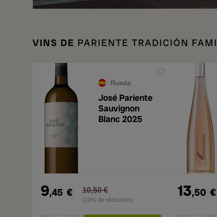
VINS DE
PARIENTE TRADICIÓN FAMI
Rueda
José Pariente
Sauvignon
Blanc 2025
9
13
,45
€
10,50 €
,50
€
(10% de réduction)