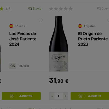
4,6
5 avis
0 avi
Rueda
Cigales
Las Fincas de
El Origen de
José Pariente
Prieto Pariente
2024
2023
95
Tim Atkin
31
€
,90
€