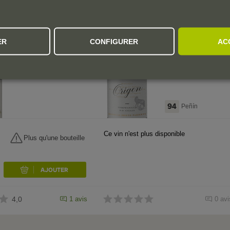
IGP Castilla y León
Cigales
El Origen de
El Origen de
ER
CONFIGURER
AC
Prieto Pariente
Prieto Pariente
2020
2022
94
Peñín
Ce vin n'est plus disponible
Plus qu'une bouteille
4,0
1 avis
0 avi