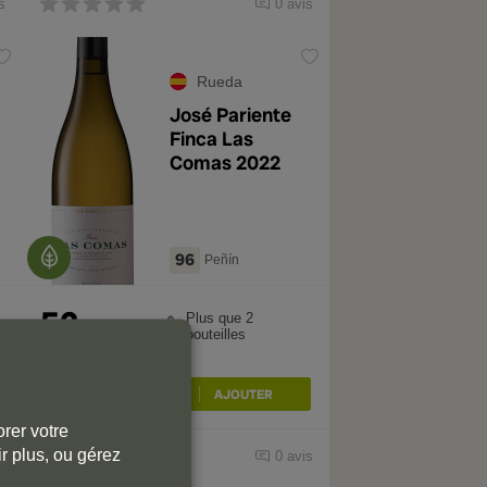
s
0 avis
Rueda
José Pariente
Finca Las
Comas 2022
96
Peñín
52
Plus que 2
,90
€
bouteilles
rer votre
r plus, ou gérez
s
0 avis