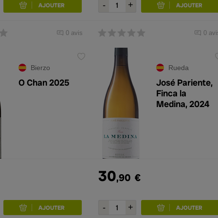
0 avis
0 avi
Bierzo
Rueda
O Chan 2025
José Pariente,
Finca la
Medina, 2024
30
,90
€