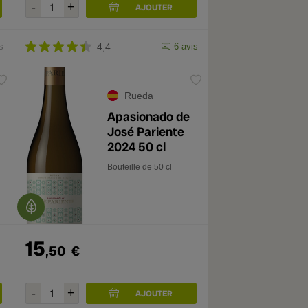
s
4,4
6 avis
Rueda
Apasionado de
José Pariente
2024 50 cl
Bouteille de 50 cl
15
,50
€