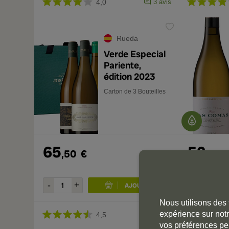
4,0
3 avis
Rueda
Verde Especial
Pariente,
édition 2023
Carton de 3 Bouteilles
65
52
,50
€
,90
Nous utilisons des 
expérience sur notr
4,5
1 avis
vos préférences pe