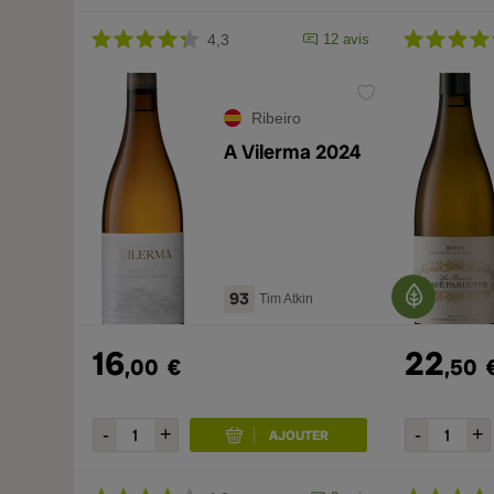
4,3
12 avis
Ribeiro
A Vilerma 2024
93
Tim Atkin
16
22
,00
€
,50