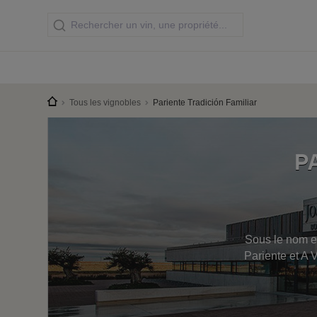
Tous les vignobles
Pariente Tradición Familiar
P
Sous le nom et
Pariente et A 