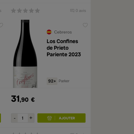
s
0 avis
Cebreros
Los Confines
de Prieto
Pariente 2023
92+
Parker
31
,90
€