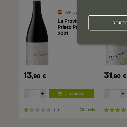
IGP Castilla y León
La Provincia de
REJET
Prieto Pariente
2021
13
31
,90
€
,90
€
1,0
1 avis