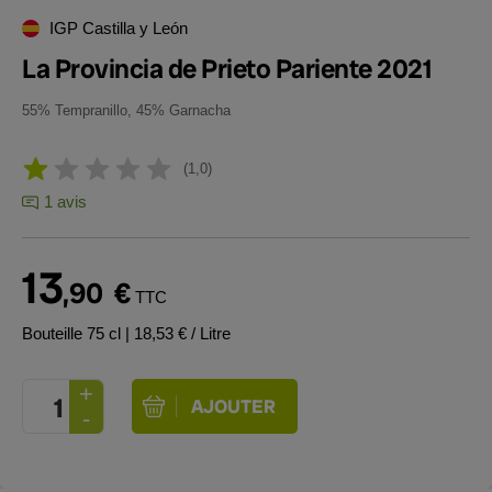
IGP Castilla y León
La Provincia de Prieto Pariente 2021
55% Tempranillo, 45% Garnacha
1,0
1 avis
13
,90
€
TTC
Bouteille 75 cl
| 18,53 € / Litre