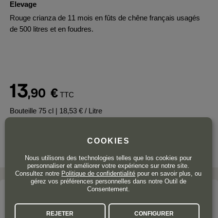
Elevage
Rouge crianza de 11 mois en fûts de chêne français usagés
de 500 litres et en foudres.
13
,90
€
TTC
Bouteille 75 cl
| 18,53 € / Litre
COOKIES
Nous utilisons des technologies telles que los cookies pour
personnaliser et améliorer votre expérience sur notre site.
Consultez notre
Politique de confidentialité
pour en savoir plus, ou
gérez vos préférences personnelles dans notre Outil de
Consentement.
Le domaine
PARIENTE TRADICIÓN FAMILIAR
REJETER
CONFIGURER