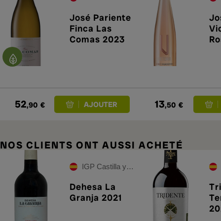
José Pariente
Jo
Finca Las
Vi
Comas 2023
Ro
52
13
,90
€
,50
€
NOS CLIENTS ONT AUSSI ACHETÉ
IGP Castilla y León
Dehesa La
Tr
Granja 2021
Te
20