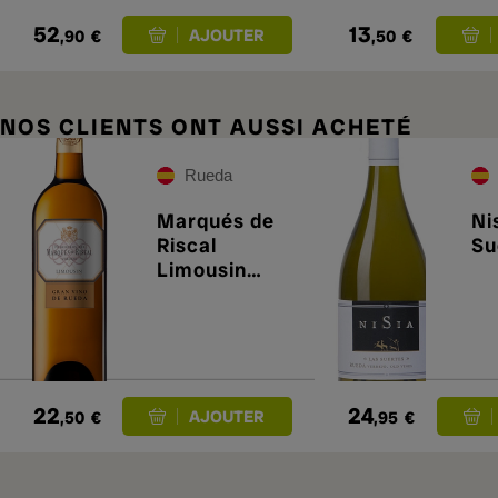
52
13
,90
€
,50
€
NOS CLIENTS ONT AUSSI ACHETÉ
Rueda
Marqués de
Ni
Riscal
Su
Limousin
2024
22
24
,50
€
,95
€