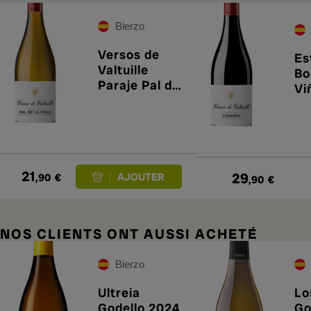
Bierzo
Versos de
Es
Valtuille
Bo
Paraje Pal de
Vi
la Vega 2023
Ve
Ca
21
29
,90
€
,90
€
NOS CLIENTS ONT AUSSI ACHETÉ
Bierzo
Ultreia
Lo
Godello 2024
Go