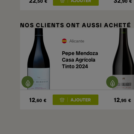
22
32
,50
€
,90
€
NOS CLIENTS ONT AUSSI ACHETÉ
Alicante
Pepe Mendoza
Casa Agrícola
Tinto 2024
12
12
,60
€
,95
€