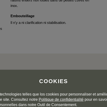
raisins entiers non foulés dans de petites cuves en
inox.
Embouteillage
Il n'y a ni clarification ni stabilisation.
es
COOKIES
L'AVIS DE LA COMMUNAUTÉ
technologies telles que los cookies pour personnaliser et amélio
e site. Consultez notre
Politique de confidentialité
pour en savoi
rsonnelles dans notre Outil de Consentement.
3,6
5