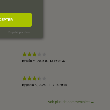
27
14
3
CEPTER
0
Propulsé par Klaro !
5
By
iván M.
,
2025-03-13 16:04:37
By
pablo S.
,
2025-01-17 14:29:45
Voir plus de commentaires