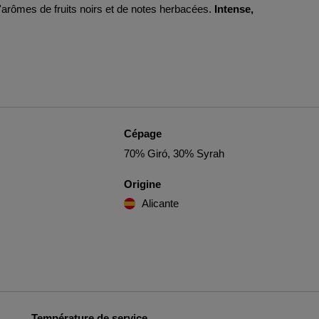
 d'arômes de fruits noirs et de notes herbacées.
Intense,
Cépage
70% Giró, 30% Syrah
Origine
Alicante
Température de service