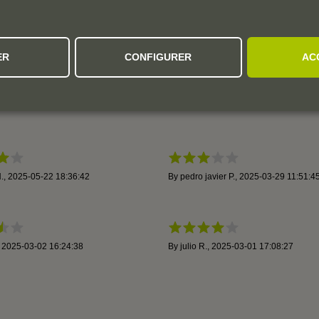
4
3
52 avis
2
ER
CONFIGURER
AC
1
Millésimes:
2022
2021
.
,
2025-05-22 18:36:42
By
pedro javier P.
,
2025-03-29 11:51:4
,
2025-03-02 16:24:38
By
julio R.
,
2025-03-01 17:08:27