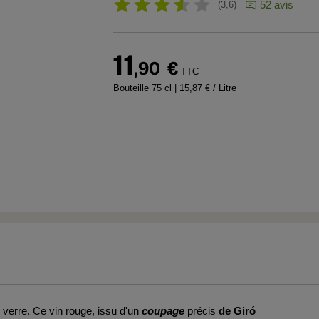
52 avis
3,6
11
,90
€
TTC
Bouteille 75 cl
| 15,87 € / Litre
verre. Ce vin rouge, issu d'un
coupage
précis
de Giró