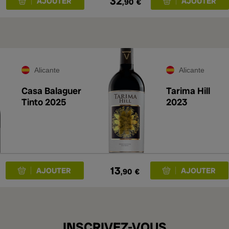
32
,90
€
Alicante
Alicante
Casa Balaguer
Tarima Hill
Tinto 2025
2023
13
,90
€
INSCRIVEZ-VOUS