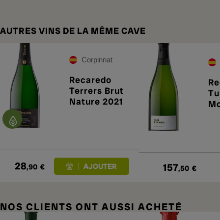
AUTRES VINS DE LA MÊME CAVE
Corpinnat
Recaredo
Re
Terrers Brut
Tu
Nature 2021
Mo
28
157
,90
€
,50
€
NOS CLIENTS ONT AUSSI ACHETÉ