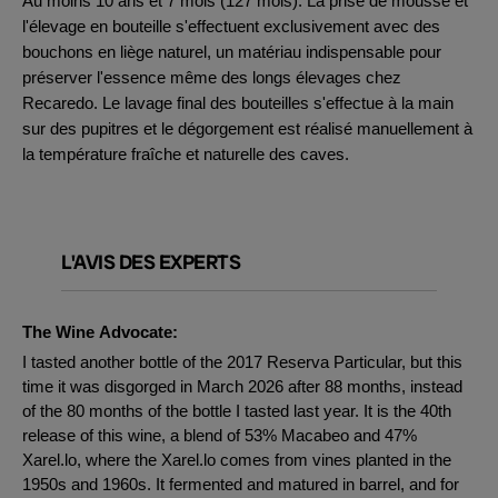
Au moins 10 ans et 7 mois (127 mois). La prise de mousse et
l'élevage en bouteille s'effectuent exclusivement avec des
bouchons en liège naturel, un matériau indispensable pour
préserver l'essence même des longs élevages chez
Recaredo. Le lavage final des bouteilles s'effectue à la main
sur des pupitres et le dégorgement est réalisé manuellement à
la température fraîche et naturelle des caves.
L'AVIS DES EXPERTS
The Wine Advocate:
I tasted another bottle of the 2017 Reserva Particular, but this
time it was disgorged in March 2026 after 88 months, instead
of the 80 months of the bottle I tasted last year. It is the 40th
release of this wine, a blend of 53% Macabeo and 47%
Xarel.lo, where the Xarel.lo comes from vines planted in the
1950s and 1960s. It fermented and matured in barrel, and for