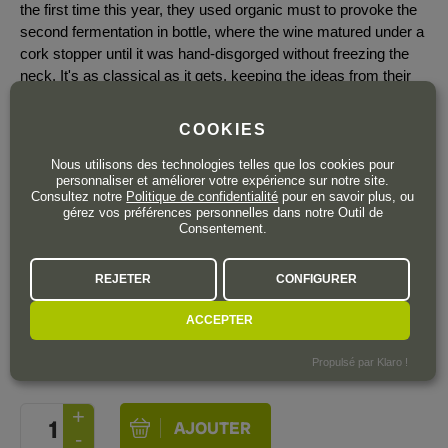
the first time this year, they used organic must to provoke the
second fermentation in bottle, where the wine matured under a
cork stopper until it was hand-disgorged without freezing the
neck. It's as classical as it gets, keeping the ideas from their
grandfather. It comes from slightly lower-altitude vineyards, so
it has a little more volume and less verticality. It comes in at
COOKIES
11% alcohol, with a pH of 3.16 and 5.5 grams of acidity. 5,473
numbered bottles produced. (Luis Gutiérrez)
Nous utilisons des technologies telles que los cookies pour
personnaliser et améliorer votre expérience sur notre site.
Consultez notre
Politique de confidentialité
pour en savoir plus, ou
gérez vos préférences personnelles dans notre Outil de
Consentement.
Plus que 5 bouteilles
REJETER
CONFIGURER
98
,40
€
ACCEPTER
TTC
Bouteille 75 cl
| 131,20 € / Litre
Propulsé par Klaro !