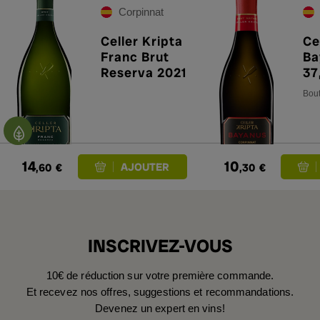
Corpinnat
Celler Kripta
Ce
Franc Brut
Ba
Reserva 2021
37
Bout
14
10
,60
€
,30
€
INSCRIVEZ-VOUS
10€ de réduction sur votre première commande.
Et recevez nos offres, suggestions et recommandations.
Devenez un expert en vins!