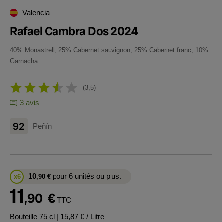
Valencia
Rafael Cambra Dos 2024
40% Monastrell, 25% Cabernet sauvignon, 25% Cabernet franc, 10%
Garnacha
3,5
3 avis
92
Peñín
10
pour 6 unités ou plus.
x6
,90
€
11
,90
€
TTC
Bouteille 75 cl
| 15,87 € / Litre