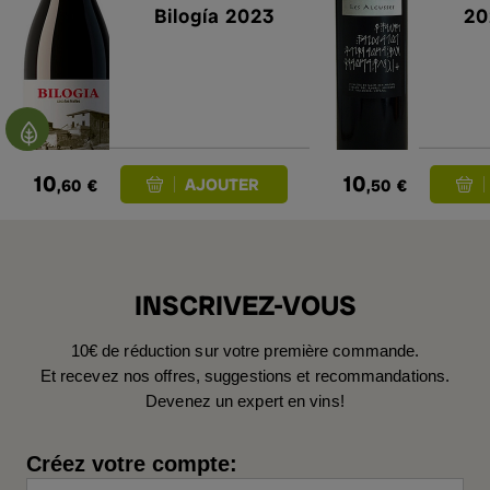
Bilogía 2023
20
10
10
,60
€
,50
€
INSCRIVEZ-VOUS
10€ de réduction sur votre première commande.
Et recevez nos offres, suggestions et recommandations.
Devenez un expert en vins!
Créez votre compte: