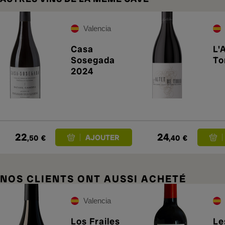
Valencia
Casa
L'
Sosegada
To
2024
22
24
,50
€
,40
€
NOS CLIENTS ONT AUSSI ACHETÉ
Valencia
Los Frailes
Le