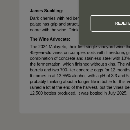
James Suckling:
Dark cherries with red berries, underbrush and a stony 
REJET
palate has grip and structure, chiseled and skeletal, wi
name with the wine. Drink or hold.
The Wine Advocate:
The 2024 Malayeto, their first single-vineyard wine t
45-year-old vines on complex soils with limestone, gr
combination of concrete and stainless steel with 10%
the fermentation, which finished without skins. The wi
barrels and two 700-liter concrete eggs for 12 months.
It comes in at 13.95% alcohol, with a pH of 3.3 and 
probably thinking about a longer life in bottle for this
rained a lot at the end of the harvest, but the vines
12,500 bottles produced. It was bottled in July 2025.