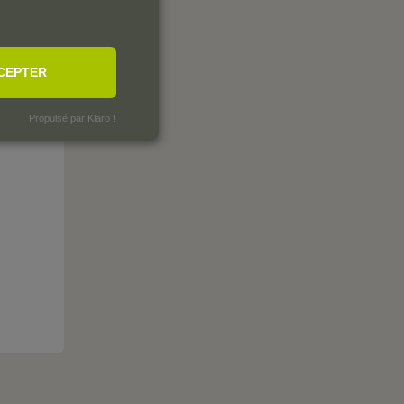
CEPTER
Propulsé par Klaro !