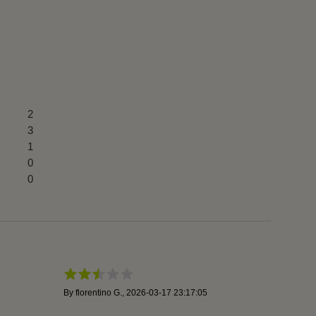
2
3
1
0
0
By
florentino G.
,
2026-03-17 23:17:05