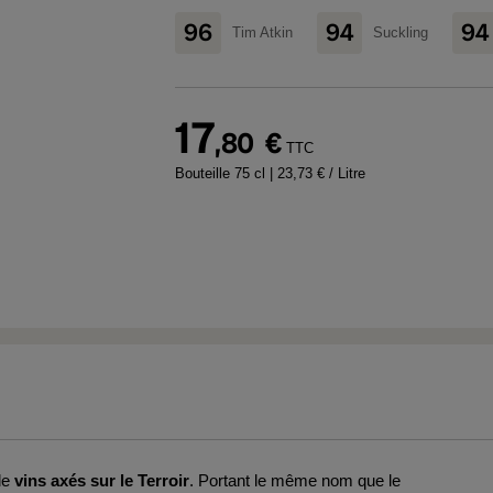
96
94
94
Tim Atkin
Suckling
17
,80
€
TTC
Bouteille 75 cl
| 23,73 € / Litre
de
vins axés sur le Terroir
. Portant le même nom que le