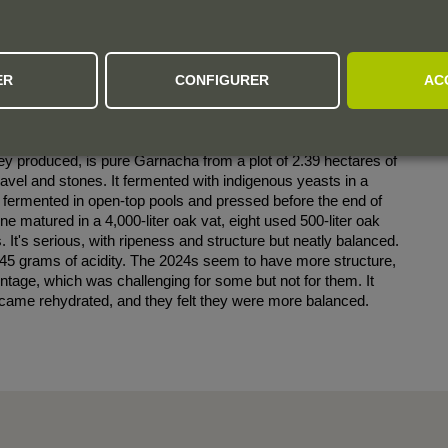
austerity that turns floral with air. The medium- to full-bodied
ER
CONFIGURER
AC
th a saline touch in the finish. From a lieu-dit that shares its
hey produced, is pure Garnacha from a plot of 2.39 hectares of
avel and stones. It fermented with indigenous yeasts in a
 fermented in open-top pools and pressed before the end of
ne matured in a 4,000-liter oak vat, eight used 500-liter oak
 It's serious, with ripeness and structure but neatly balanced.
5.45 grams of acidity. The 2024s seem to have more structure,
 vintage, which was challenging for some but not for them. It
 became rehydrated, and they felt they were more balanced.