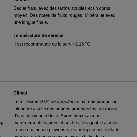
Sec et frais, avec des tanins souples et un corps
moyen. Des notes de fruits rouges. Minéral et avec
une longue finale.
Température de service
Il est recommandé de le servir à 16 °C.
Climat
Le millésime 2024 se caractérise par une production
inférieure à celle des années précédentes, en raison
d'une nouaison réduite. Après deux saisons
extrêmement chaudes et sèches, le vignoble a enfin
re
connu une année pluvieuse, les précipitations s'étant
avérées quelque peu excessives à la fin de la