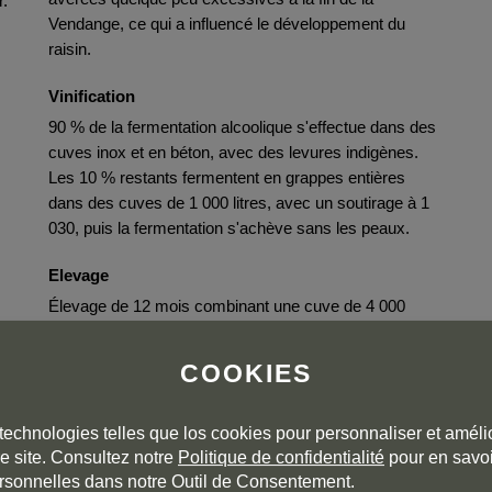
r.
Vendange, ce qui a influencé le développement du
raisin.
Vinification
90 % de la fermentation alcoolique s'effectue dans des
cuves inox et en béton, avec des levures indigènes.
Les 10 % restants fermentent en grappes entières
dans des cuves de 1 000 litres, avec un soutirage à 1
030, puis la fermentation s'achève sans les peaux.
Elevage
Élevage de 12 mois combinant une cuve de 4 000
litres, 8 fûts de 500 litres en chêne français d'un an et 2
fûts ovales de 700 litres.
COOKIES
technologies telles que los cookies pour personnaliser et amélio
e site. Consultez notre
Politique de confidentialité
pour en savoi
rsonnelles dans notre Outil de Consentement.