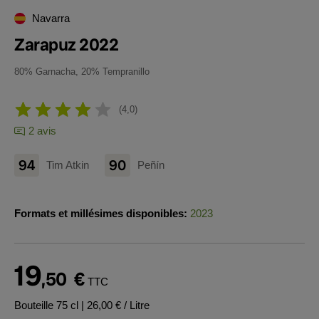
Navarra
Zarapuz 2022
80% Garnacha, 20% Tempranillo
4,0
2 avis
94
90
Tim Atkin
Peñín
Formats et millésimes disponibles:
2023
19
,50
€
TTC
Bouteille 75 cl
| 26,00 € / Litre