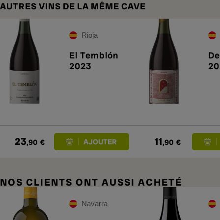
AUTRES VINS DE LA MÊME CAVE
Rioja
El Temblón
De
2023
20
23
11
,90
€
,90
€
NOS CLIENTS ONT AUSSI ACHETÉ
Navarra