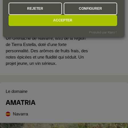
Le coup de cœur de...
REJETER
CONFIGURER
ANA SERRANO
ACCEPTER
SÉLECTION ET VENTE
Propulsé par Klaro !
Un Grenache de Navarre, issu de la région
de Tierra Estella, doté d'une forte
personnalité. Des arômes de fruits frais, des
notes épicées et une fluidité qui séduit. Un
projet jeune, un vin sérieux.
Le domaine
AMATRIA
Navarra