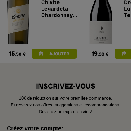
Chivite
Do
Legardeta
Lu
Chardonnay
Te
2025
15
19
,50
€
,90
€
INSCRIVEZ-VOUS
10€ de réduction sur votre première commande.
Et recevez nos offres, suggestions et recommandations.
Devenez un expert en vins!
Créez votre compte: