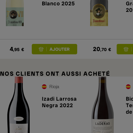
Blanco 2025
Gr
20
4
20
,95
€
,70
€
NOS CLIENTS ONT AUSSI ACHETÉ
Rioja
Izadi Larrosa
Bi
Negra 2022
Te
de
20