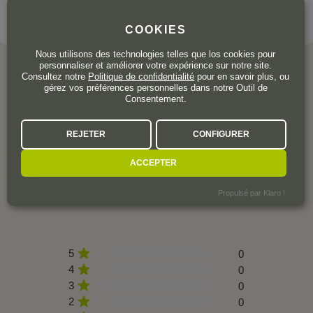
VOIR LE DOMAINE
COOKIES
Nous utilisons des technologies telles que los cookies pour
personnaliser et améliorer votre expérience sur notre site.
Consultez notre
Politique de confidentialité
pour en savoir plus, ou
gérez vos préférences personnelles dans notre Outil de
Consentement.
L'AVIS DE LA COMMUNAUTÉ
REJETER
CONFIGURER
ACCEPTER
0 avis
Propulsé par Klaro !
5
0
4
0
3
0
2
0