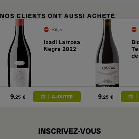
NOS CLIENTS ONT AUSSI ACHETÉ
Rioja
Izadi Larrosa
Bi
Negra 2022
Te
de
20
9
9
,25
€
,25
€
INSCRIVEZ-VOUS