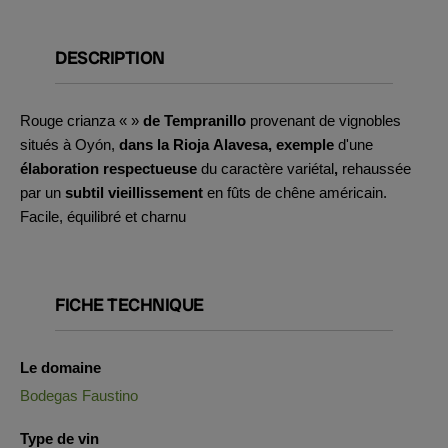
DESCRIPTION
Rouge crianza «
»
de Tempranillo
provenant de vignobles
situés à Oyón,
dans
la Rioja Alavesa
, exemple
d'une
élaboration respectueuse
du caractère variétal
,
rehaussée
par un
subtil vieillissement
en fûts de chêne américain.
Facile, équilibré et charnu
FICHE TECHNIQUE
Le domaine
Bodegas Faustino
Type de vin