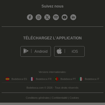
Suivez nous
TÉLÉCHARGEZ L'APPLICATION
Android
iOS
Versions internationales:
Bodeboca ES
Bodeboca FR
Bodeboca PT
Bodeboca IT
Bodeboca.com © 2026 - Tous droits réservés
Conditions générales
|
Confidentialité
|
Cookies