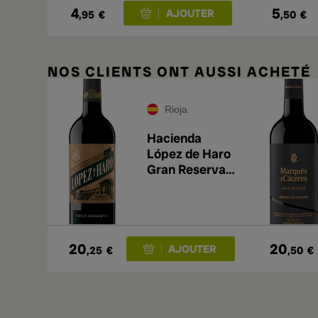
4
5
,95
€
,50
€
NOS CLIENTS ONT AUSSI ACHETÉ
Rioja
Hacienda
López de Haro
Gran Reserva
2016
20
20
,25
€
,50
€