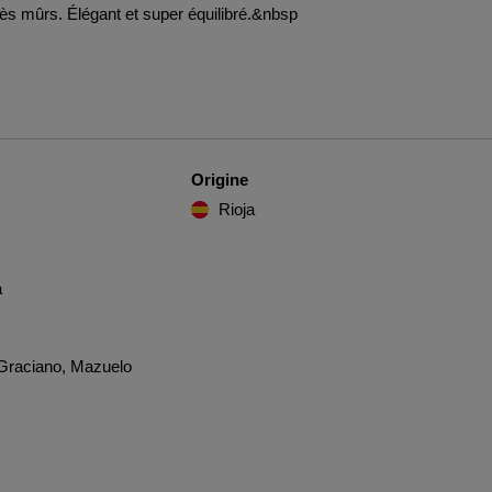
rès mûrs. Élégant et super équilibré.&nbsp
Origine
Rioja
a
 Graciano, Mazuelo