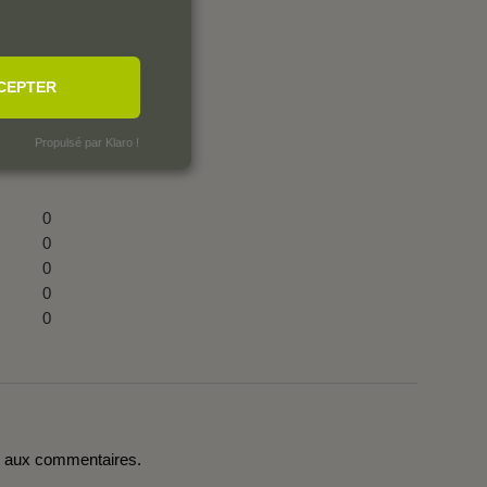
CEPTER
Propulsé par Klaro !
0
0
0
0
0
r aux commentaires.