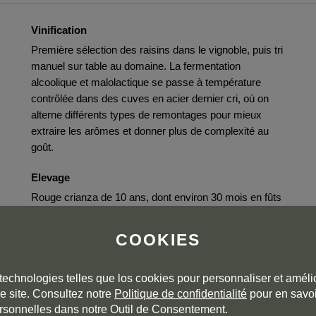
Vinification
Première sélection des raisins dans le vignoble, puis tri
manuel sur table au domaine. La fermentation
alcoolique et malolactique se passe à température
contrôlée dans des cuves en acier dernier cri, où on
alterne différents types de remontages pour mieux
extraire les arômes et donner plus de complexité au
goût.
Elevage
Rouge crianza de 10 ans, dont environ 30 mois en fûts
de chêne français et américain (225 litres) de premier,
deuxième et troisième usage pour garder les
COOKIES
souvenirs de fruits.
technologies telles que los cookies pour personnaliser et amélio
e site. Consultez notre
Politique de confidentialité
pour en savoi
rsonnelles dans notre Outil de Consentement.