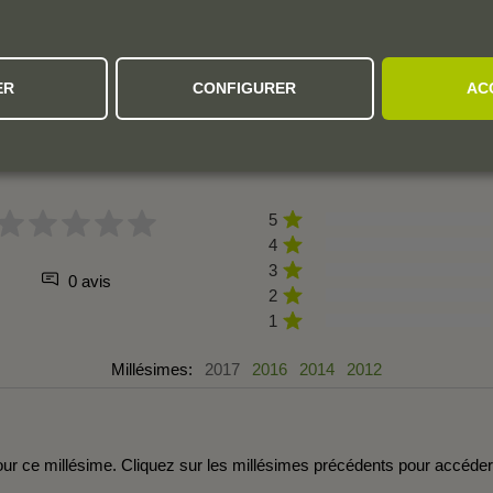
ER
CONFIGURER
AC
L'AVIS DE LA COMMUNAUTÉ
5
4
3
0 avis
2
1
Millésimes:
2017
2016
2014
2012
r ce millésime. Cliquez sur les millésimes précédents pour accéde