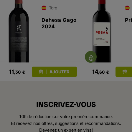
Toro
Dehesa Gago
Pr
2024
11
14
,30
€
,60
€
INSCRIVEZ-VOUS
10€ de réduction sur votre première commande.
Et recevez nos offres, suggestions et recommandations.
Devenez un expert en vins!