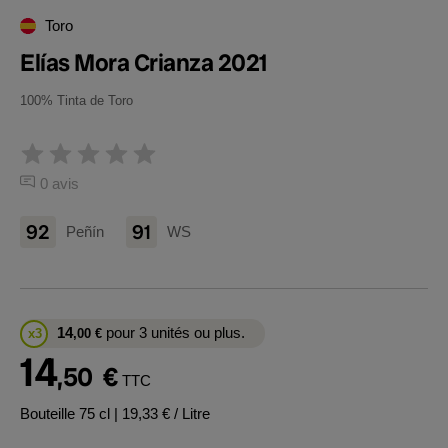
Toro
Elías Mora Crianza 2021
100% Tinta de Toro
0 avis
92
91
Peñín
WS
14
pour 3 unités ou plus.
x3
,00
€
14
,50
€
TTC
Bouteille 75 cl
| 19,33 € / Litre