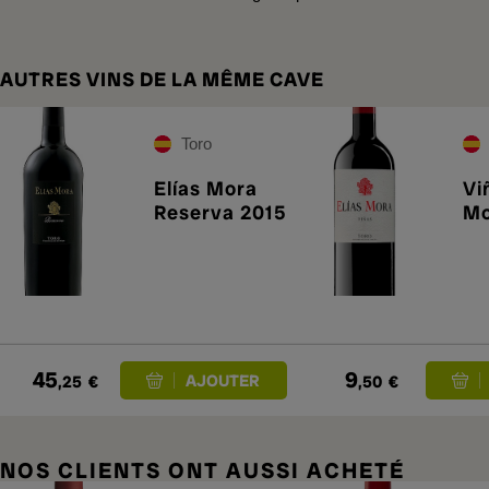
AUTRES VINS DE LA MÊME CAVE
Toro
Elías Mora
Vi
Reserva 2015
Mo
45
9
,25
€
,50
€
NOS CLIENTS ONT AUSSI ACHETÉ