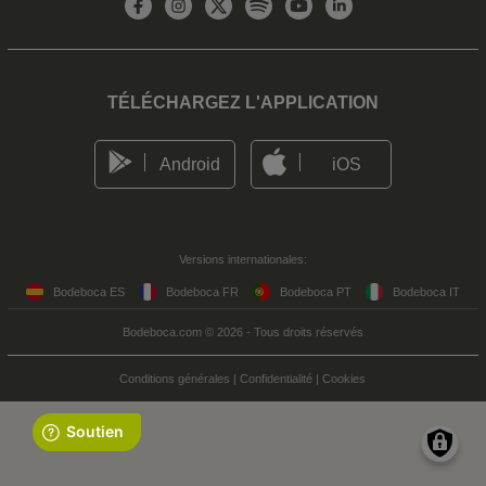
TÉLÉCHARGEZ L'APPLICATION
Android
iOS
Versions internationales:
Bodeboca ES
Bodeboca FR
Bodeboca PT
Bodeboca IT
Bodeboca.com © 2026 - Tous droits réservés
Conditions générales
|
Confidentialité
|
Cookies