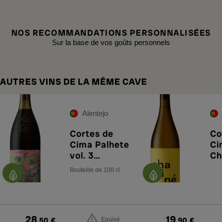
NOS RECOMMANDATIONS PERSONNALISÉES
Sur la base de vos goûts personnels
AUTRES VINS DE LA MÊME CAVE
Alentejo
Cortes de
Co
Cima Palhete
Ci
vol. 3
Ch
Nat'Cool 2024
Br
Bouteille de 100 cl
28
19
,50
€
,90
€
Epuisé