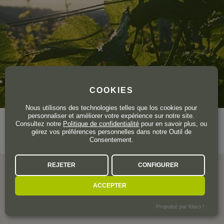
COOKIES
Nous utilisons des technologies telles que los cookies pour
personnaliser et améliorer votre expérience sur notre site.
Consultez notre
Politique de confidentialité
pour en savoir plus, ou
gérez vos préférences personnelles dans notre Outil de
VOIR LE DOMAINE
Consentement.
REJETER
CONFIGURER
ACCEPTER
L'AVIS DE LA COMMUNAUTÉ
Propulsé par Klaro !