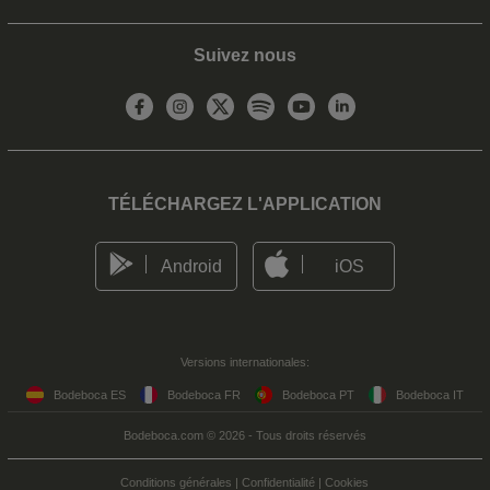
Suivez nous
TÉLÉCHARGEZ L'APPLICATION
Android
iOS
Versions internationales:
Bodeboca ES
Bodeboca FR
Bodeboca PT
Bodeboca IT
Bodeboca.com © 2026 - Tous droits réservés
Conditions générales
|
Confidentialité
|
Cookies