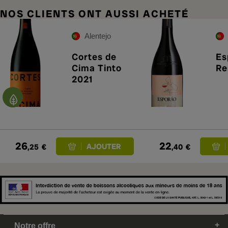
NOS CLIENTS ONT AUSSI ACHETÉ
Alentejo
Cortes de
Es
Cima Tinto
Re
2021
26
22
,25
€
,40
€
Notre offre