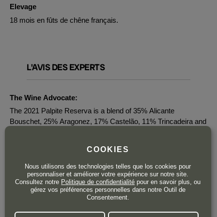
Elevage
18 mois en fûts de chêne français.
L'AVIS DES EXPERTS
The Wine Advocate:
The 2021 Palpite Reserva is a blend of 35% Alicante
Bouschet, 25% Aragonez, 17% Castelão, 11% Trincadeira and
12% others, all aged for 18 months in 20% new French oak. It
comes in at 14.4% alcohol. Lighter styled, this doesn't show a
COOKIES
lot of depth in terms of mouthfeel, but it is fresh and elegant
this year, and it finishes with a burst of lovely fruit.
Nous utilisons des technologies telles que los cookies pour
personnaliser et améliorer votre expérience sur notre site.
Concentrated in flavors, leaning to red and black fruits, this is
Consultez notre
Politique de confidentialité
pour en savoir plus, ou
almost silky in texture and very graceful. The tannins are
gérez vos préférences personnelles dans notre Outil de
modest. Whether it can be something more than this with more
Consentement.
development is an open question. It seems fairly ready to drink