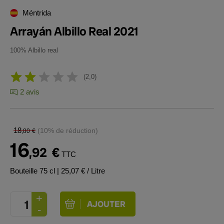
Méntrida
Arrayán Albillo Real 2021
100% Albillo real
2,0
2 avis
18
(10% de réduction)
,80
€
16
,92
€
TTC
Bouteille 75 cl
| 25,07 € / Litre