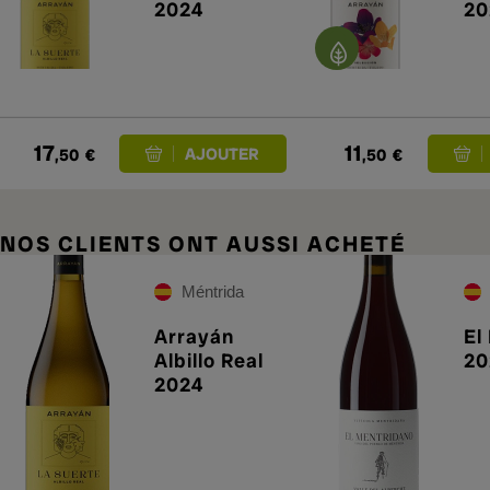
2024
20
17
11
,50
€
,50
€
NOS CLIENTS ONT AUSSI ACHETÉ
Méntrida
Arrayán
El
Albillo Real
20
2024