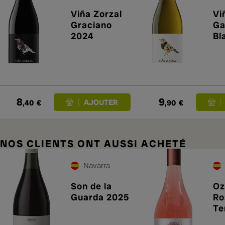
Viña Zorzal
Vi
Graciano
Ga
2024
Bl
8
9
,40
€
,90
€
NOS CLIENTS ONT AUSSI ACHETÉ
Navarra
Son de la
Oz
Guarda 2025
Ro
Te
20