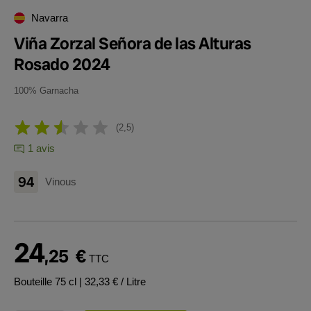
Navarra
Viña Zorzal Señora de las Alturas
Rosado 2024
100% Garnacha
2,5
1 avis
94
Vinous
24
,25
€
TTC
Bouteille 75 cl
| 32,33 € / Litre