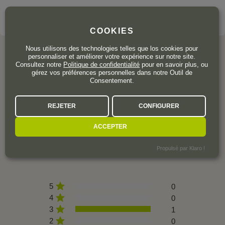
VOIR LE DOMAINE
COOKIES
Nous utilisons des technologies telles que los cookies pour
personnaliser et améliorer votre expérience sur notre site.
Consultez notre
Politique de confidentialité
pour en savoir plus, ou
gérez vos préférences personnelles dans notre Outil de
L'AVIS DE LA COMMUNAUTÉ
Consentement.
REJETER
CONFIGURER
2,5
ACCEPTER
1 avis
Propulsé par Klaro !
5
0
4
0
3
1
2
0