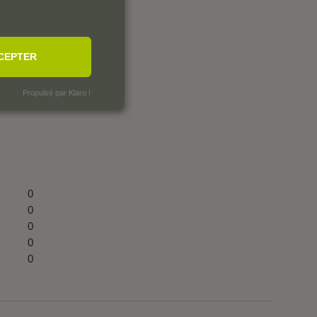
CEPTER
Propulsé par Klaro !
0
0
0
0
0