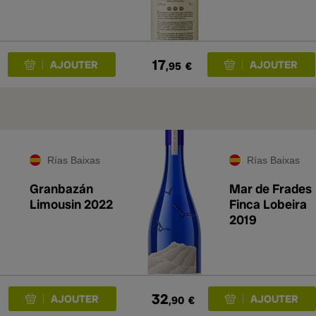
17
,95
€
Rías Baixas
Rías Baixas
Granbazán
Mar de Frades
Limousin 2022
Finca Lobeira
2019
32
,90
€