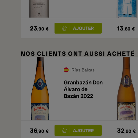
23
13
,90
€
,60
€
NOS CLIENTS ONT AUSSI ACHETÉ
Rías Baixas
Granbazán Don
Álvaro de
Bazán 2022
36
32
,90
€
,90
€