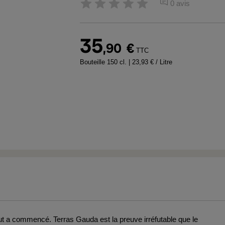
0 avis
35
,90
€
TTC
Bouteille 150 cl.
| 23,93 € / Litre
tout a commencé. Terras Gauda est la preuve irréfutable que le