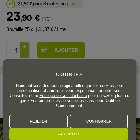
21
pour 3 unités ou plus.
x3
,50
€
23
,90
€
TTC
Bouteille 75 cl
| 31,87 € / Litre
COOKIES
Le domaine
Nous utilisons des technologies telles que los cookies pour
personnaliser et améliorer votre expérience sur notre site.
TERRAS GAUDA
Consultez notre
Politique de confidentialité
pour en savoir plus, ou
gérez vos préférences personnelles dans notre Outil de
Consentement.
Rías Baixas
REJETER
CONFIGURER
ACCEPTER