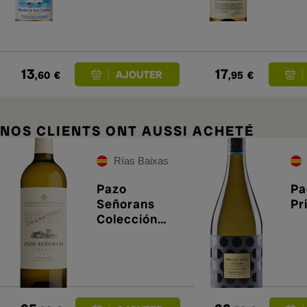
13
17
,60
€
,95
€
NOS CLIENTS ONT AUSSI ACHETÉ
Rías Baixas
Pazo
Pa
Señorans
Pr
Colección
2022