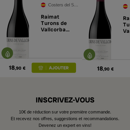
Costers del Segre
Raimat
Ra
Turons de
Tu
Vallcorba
Va
2022
20
18
18
,90
€
,90
€
INSCRIVEZ-VOUS
10€ de réduction sur votre première commande.
Et recevez nos offres, suggestions et recommandations.
Devenez un expert en vins!