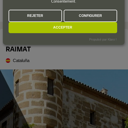
Consentement.
REJETER
CONFIGURER
ACCEPTER
Le domaine
Propulsé par Klaro !
RAIMAT
Cataluña