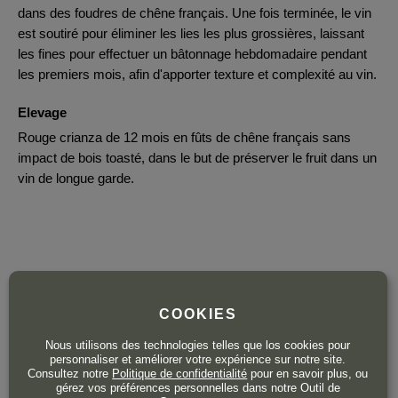
dans des foudres de chêne français. Une fois terminée, le vin
est soutiré pour éliminer les lies les plus grossières, laissant
les fines pour effectuer un bâtonnage hebdomadaire pendant
les premiers mois, afin d'apporter texture et complexité au vin.
Elevage
Rouge crianza de 12 mois en fûts de chêne français sans
impact de bois toasté, dans le but de préserver le fruit dans un
vin de longue garde.
17
pour 3 unités ou plus.
x3
,50
€
18
COOKIES
,90
€
TTC
Nous utilisons des technologies telles que los cookies pour
personnaliser et améliorer votre expérience sur notre site.
Bouteille 75 cl
| 25,20 € / Litre
Consultez notre
Politique de confidentialité
pour en savoir plus, ou
gérez vos préférences personnelles dans notre Outil de