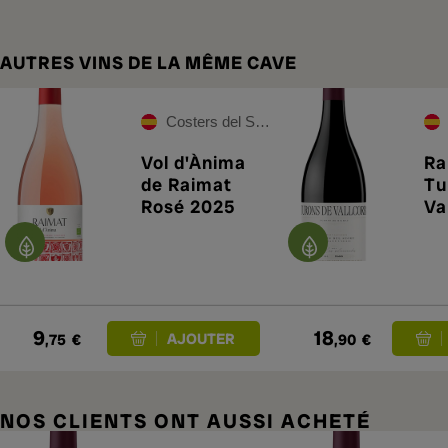
AUTRES VINS DE LA MÊME CAVE
Costers del Segre
Vol d'Ànima
Ra
de Raimat
Tu
Rosé 2025
Va
20
9
18
,75
€
,90
€
NOS CLIENTS ONT AUSSI ACHETÉ