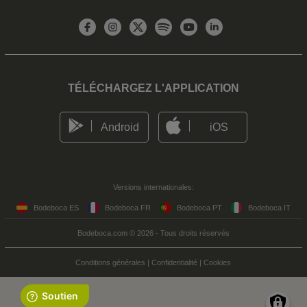
TÉLÉCHARGEZ L'APPLICATION
Android
iOS
Versions internationales:
Bodeboca ES
Bodeboca FR
Bodeboca PT
Bodeboca IT
Bodeboca.com © 2026 - Tous droits réservés
Conditions générales
|
Confidentialité
|
Cookies