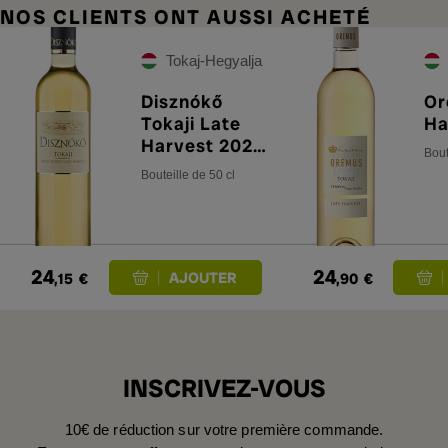
NOS CLIENTS ONT AUSSI ACHETÉ
Tokaj-Hegyalja
Disznókő
Or
Tokaji Late
Ha
Harvest 2021
Bout
50 cl
Bouteille de 50 cl
24
24
,15
€
,90
€
INSCRIVEZ-VOUS
10€ de réduction sur votre première commande.