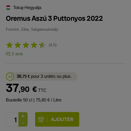
Tokaj-Hegyalja
Oremus Aszú 3 Puttonyos 2022
Furmint, Zéta, Sárgamuskotály
4,5
2 avis
36
pour 3 unités ou plus.
x3
,75
€
37
,90
€
TTC
Bouteille 50 cl
| 75,80 € / Litre