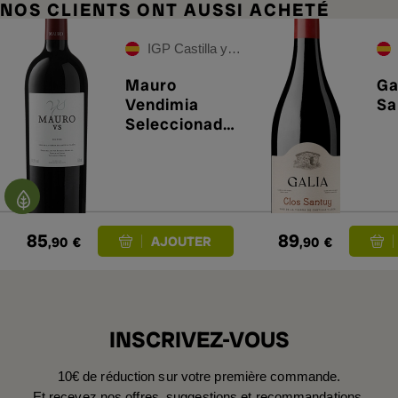
NOS CLIENTS ONT AUSSI ACHETÉ
IGP Castilla y León
Mauro
Ga
Vendimia
Sa
Seleccionada
2023
85
89
,90
€
,90
€
INSCRIVEZ-VOUS
10€ de réduction sur votre première commande.
Et recevez nos offres, suggestions et recommandations.