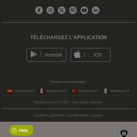
TÉLÉCHARGEZ L'APPLICATION
Android
iOS
Versions internationales:
Bodeboca ES
Bodeboca FR
Bodeboca PT
Bodeboca IT
Bodeboca.com © 2026 - Tous droits réservés
Conditions générales
|
Confidentialité
|
Cookies