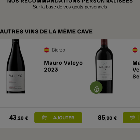
NOS RECOMMANDATIONS PERSONNALISÉES
Sur la base de vos goûts personnels
AUTRES VINS DE LA MÊME CAVE
Bierzo
Mauro Valeyo
Ma
2023
Ve
Se
20
43
85
,20
€
,90
€