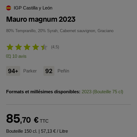
IGP Castilla y León
Mauro magnum 2023
80% Tempranillo, 20% Syrah, Cabernet sauvignon, Graciano
4,5
10 avis
94+
92
Parker
Peñín
Formats et millésimes disponibles:
2023 (Bouteille 75 cl)
85
,70
€
TTC
Bouteille 150 cl.
| 57,13 € / Litre