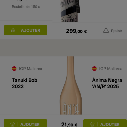
Bouteille de 150 cl
299
,00
€
Epuisé
IGP Mallorca
IGP Mallorca
Tanuki Bob
Ànima Negra
2022
'AN/R' 2025
21
,90
€