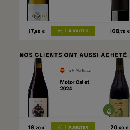
17
108
,50
€
,70
€
NOS CLIENTS ONT AUSSI ACHETÉ
IGP Mallorca
Motor Callet
2024
18
20
,20
€
,60
€