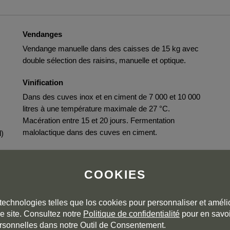
Vendanges
Vendange manuelle dans des caisses de 15 kg avec
double sélection des raisins, manuelle et optique.
Vinification
Dans des cuves inox et en ciment de 7 000 et 10 000
litres à une température maximale de 27 °C.
Macération entre 15 et 20 jours. Fermentation
malolactique dans des cuves en ciment.
l)
Elevage
Rouge crianza de 13 mois en fûts de chêne français et
COOKIES
américain.
technologies telles que los cookies pour personnaliser et amélio
e site. Consultez notre
Politique de confidentialité
pour en savoi
rsonnelles dans notre Outil de Consentement.