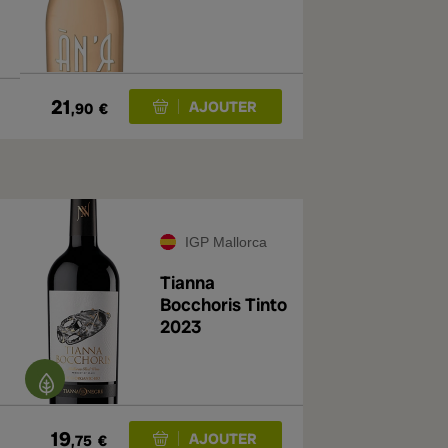
21
,90
€
IGP Mallorca
Tianna
Bocchoris Tinto
2023
19
,75
€