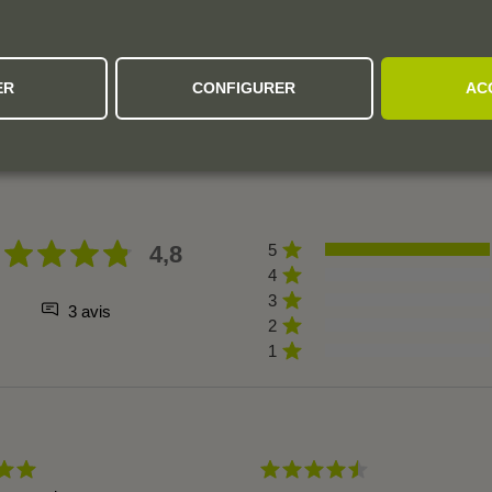
ER
CONFIGURER
AC
L'AVIS DE LA COMMUNAUTÉ
4,8
5
4
3
3 avis
2
1