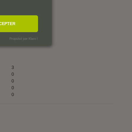
CEPTER
Propulsé par Klaro !
3
0
0
0
0