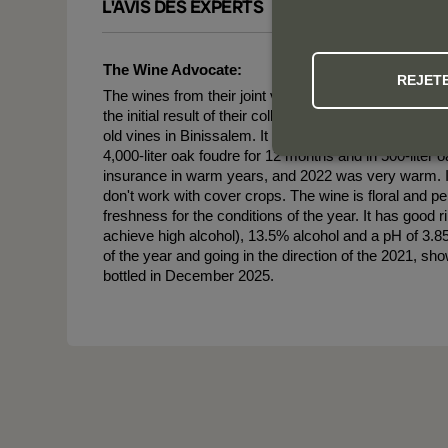
L'AVIS DES EXPERTS
The Wine Advocate:
REJET
The wines from their joint venture with the Fundación
the initial result of their collaboration, is the 2022
old vines in Binissalem. It fermented in a semi-carb
4,000-liter oak foudre for 12 months and in 500-liter 
insurance in warm years, and 2022 was very warm. In
don't work with cover crops. The wine is floral and p
freshness for the conditions of the year. It has good
achieve high alcohol), 13.5% alcohol and a pH of 3.85,
of the year and going in the direction of the 2021, 
bottled in December 2025.