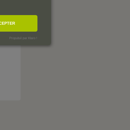
CEPTER
Propulsé par Klaro !