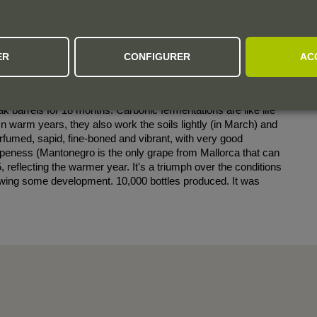
ER
CONFIGURER
AC
 Esment are also included in this report. The main one, and
 Gallinas y Focas, produced with 100% Mantonegro grapes from
onic maceration way with indigenous yeasts and matured in
oak barrels for 18 months. Carbonic fermentations are like life
 warm years, they also work the soils lightly (in March) and
erfumed, sapid, fine-boned and vibrant, with very good
 ripeness (Mantonegro is the only grape from Mallorca that can
 reflecting the warmer year. It's a triumph over the conditions
showing some development. 10,000 bottles produced. It was