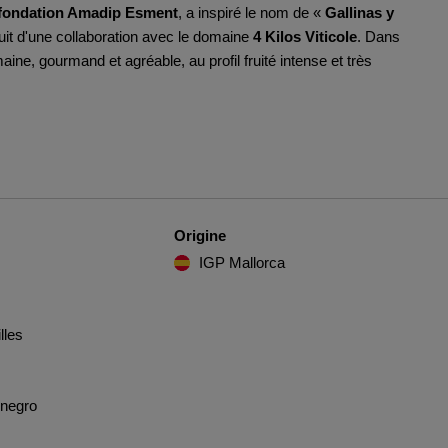
fondation Amadip Esment
, a inspiré le nom de «
Gallinas y
uit d'une collaboration avec le domaine
4 Kilos Viticole
. Dans
aine, gourmand et agréable, au profil fruité intense et très
Origine
IGP Mallorca
lles
negro