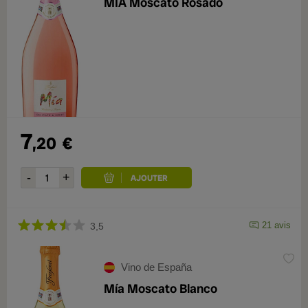
MIA Moscato Rosado
7
,20
€
21 avis
3,5
Vino de España
Mía Moscato Blanco