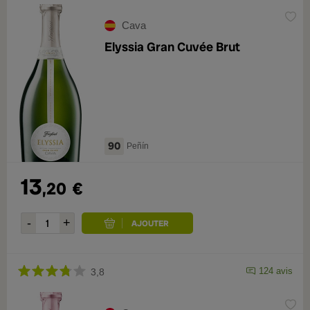
Cava
Elyssia Gran Cuvée Brut
90
Peñín
13
,20
€
124 avis
3,8