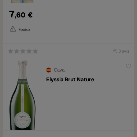
7
,60
€
Epuisé
0 avis
Cava
Elyssia Brut Nature