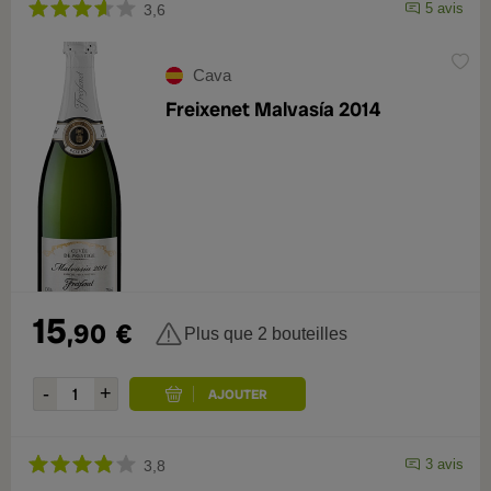
5 avis
3,6
Cava
Freixenet Malvasía 2014
15
,90
€
Plus que 2 bouteilles
3 avis
3,8