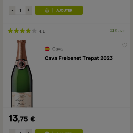
9 avis
4,1
Cava
Cava Freixenet Trepat 2023
13
,75
€