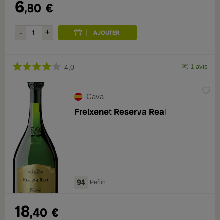
6
,80
€
1 avis
4,0
Cava
Freixenet Reserva Real
94
Peñín
18
,40
€