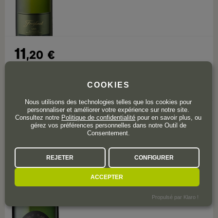
11
,20
€
COOKIES
Nous utilisons des technologies telles que los cookies pour
personnaliser et améliorer votre expérience sur notre site.
20 avis
3,8
Consultez notre
Politique de confidentialité
pour en savoir plus, ou
gérez vos préférences personnelles dans notre Outil de
Consentement.
Cava
Freixenet Brut Barroco
REJETER
CONFIGURER
ACCEPTER
Propulsé par Klaro !