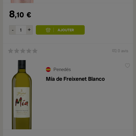
8
,10
€
0 avis
Penedés
Mía de Freixenet Blanco