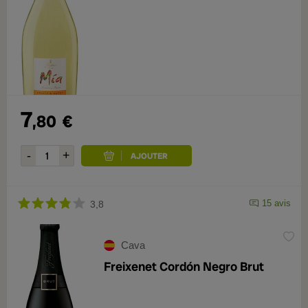
7
,80
€
15 avis
3,8
Cava
Freixenet Cordón Negro Brut