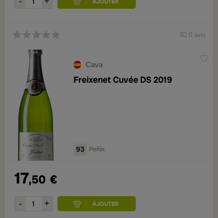
0 avis
Cava
Freixenet Cuvée DS 2019
93
Peñín
17
,50
€