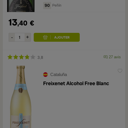
90
Peñín
13
,40
€
27 avis
3,8
Cataluña
Freixenet Alcohol Free Blanc