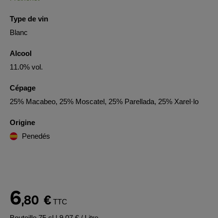
Type de vin
Blanc
Alcool
11.0% vol.
Cépage
25% Macabeo, 25% Moscatel, 25% Parellada, 25% Xarel·lo
Origine
Penedés
6
,80
€
TTC
Bouteille 75 cl
| 9,07 € / Litre