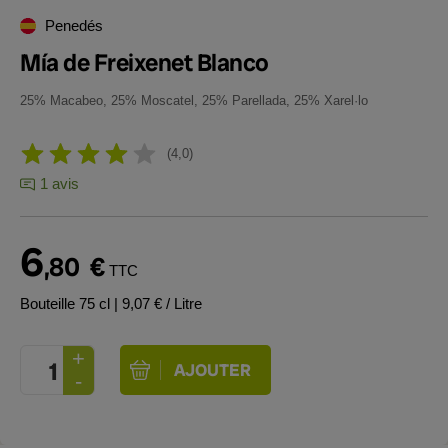
Penedés
Mía de Freixenet Blanco
25% Macabeo, 25% Moscatel, 25% Parellada, 25% Xarel·lo
4,0
1 avis
6
,80
€
TTC
Bouteille 75 cl
| 9,07 € / Litre