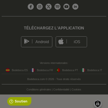
TÉLÉCHARGEZ L'APPLICATION
Android
iOS
Versions internationales:
Bodeboca ES
Bodeboca FR
Bodeboca PT
Bodeboca IT
Bodeboca.com © 2026 - Tous droits réservés
Conditions générales
|
Confidentialité
|
Cookies