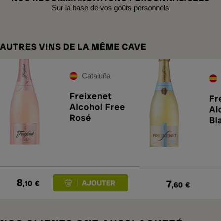
Sur la base de vos goûts personnels
AUTRES VINS DE LA MÊME CAVE
Cataluña
Freixenet
Fr
Alcohol Free
Al
Rosé
Bl
8
7
,10
€
,60
€