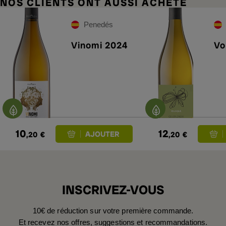
NOS CLIENTS ONT AUSSI ACHETÉ
Penedés
Vinomi 2024
Vo
10
12
,20
€
,20
€
INSCRIVEZ-VOUS
10€ de réduction sur votre première commande.
Et recevez nos offres, suggestions et recommandations.