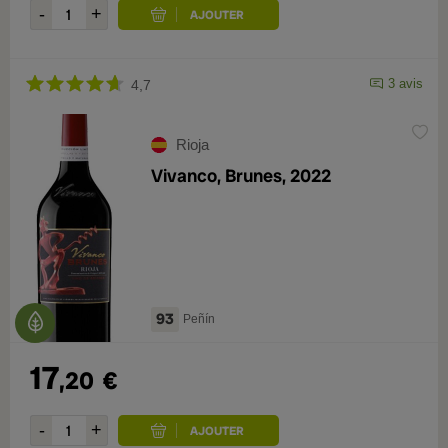
3 avis
4,7
Rioja
Vivanco, Brunes, 2022
93
Peñín
17
,20
€