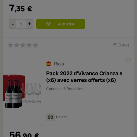
7
,35
€
0 avis
Rioja
Pack 2022 d'Vivanco Crianza s
(x6) avec verres offerts (x6)
Carton de 6 Bouteilles
90
Parker
56
,90
€