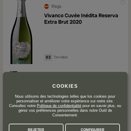
Rioja
Vivanco Cuvée Inédita Reserva
Extra Brut 2020
93
Tim Atkin
17
,60
€
COOKIES
Epuisé
en attente du nouveau millésime
Nous utilisons des technologies telles que los cookies pour
personnaliser et améliorer votre expérience sur notre site.
Consultez notre
Politique de confidentialité
pour en savoir plus, ou
1 avis
gérez vos préférences personnelles dans notre Outil de
4,0
Consentement.
Rioja
REJETER
CONFIGURER