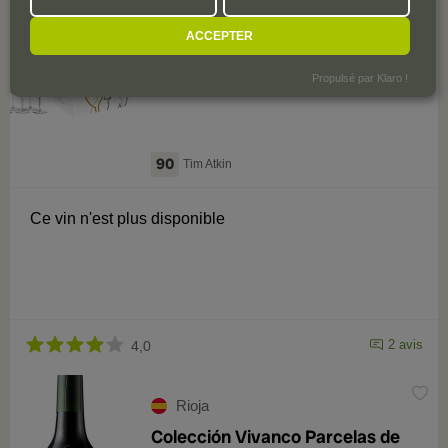
Pack 2022 d'Vivanco Blanco s (x6)
ACCEPTER
avec 6 verres
Carton de 6 Bouteilles
Propulsé par Klaro !
90
Tim Atkin
Ce vin n'est plus disponible
2 avis
4,0
Rioja
Colección Vivanco Parcelas de