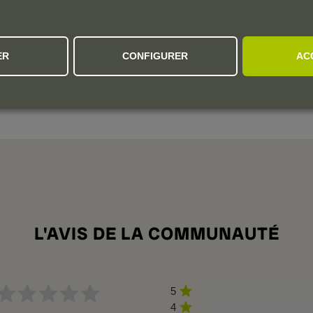
ER
CONFIGURER
AC
s of dried herbs, despite the contained alcohol (13.5%),
ass. It's soft and approachable, with slightly dusty tannins
ttled in December 2024. - Luis Gutiérrez.
L'AVIS DE LA COMMUNAUTÉ
5
4