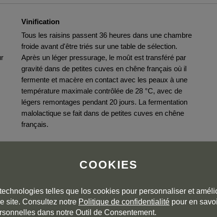
Vinification
Tous les raisins passent 36 heures dans une chambre
froide avant d'être triés sur une table de sélection.
ur
Après un léger pressurage, le moût est transféré par
gravité dans de petites cuves en chêne français où il
fermente et macère en contact avec les peaux à une
température maximale contrôlée de 28 °C, avec de
légers remontages pendant 20 jours. La fermentation
malolactique se fait dans de petites cuves en chêne
français.
Elevage
Rouge crianza de 16 mois en fûts de chêne français
COOKIES
(60 %) et américain (40 %), avec soutirages réguliers.
technologies telles que los cookies pour personnaliser et amélio
e site. Consultez notre
Politique de confidentialité
pour en savoi
rsonnelles dans notre Outil de Consentement.