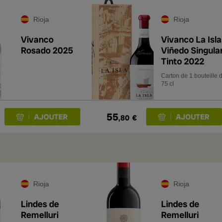
Rioja
Rioja
Vivanco
Vivanco La Isla
Rosado 2025
Viñedo Singula
Tinto 2022
Carton de 1 bouteille 
75 cl
55
,80
€
Rioja
Rioja
Lindes de
Lindes de
Remelluri
Remelluri