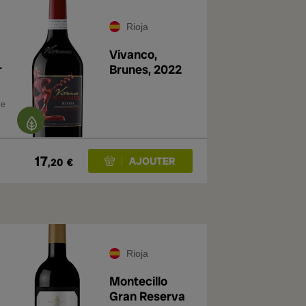
Rioja
Vivanco,
r
Brunes, 2022
de
17
,20
€
Rioja
Montecillo
Gran Reserva