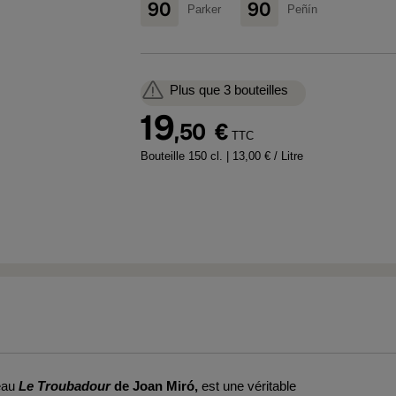
90
90
Parker
Peñín
Plus que 3 bouteilles
19
,50
€
TTC
Bouteille 150 cl.
| 13,00 € / Litre
leau
Le Troubadour
de Joan Miró,
est une véritable