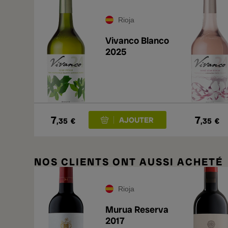
Rioja
Vivanco Blanco
2025
7
7
,35
€
,35
€
NOS CLIENTS ONT AUSSI ACHETÉ
Rioja
Murua Reserva
2017