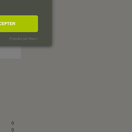
CEPTER
Propulsé par Klaro !
0
0