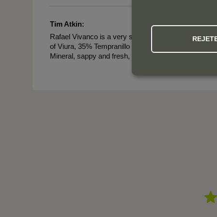
Tim Atkin:
Rafael Vivanco is a very skilful blender, especial whe
REJET
of Viura, 35% Tempranillo Blanco and 15% Maturana B
Mineral, sappy and fresh, it has citrus zest and pink g