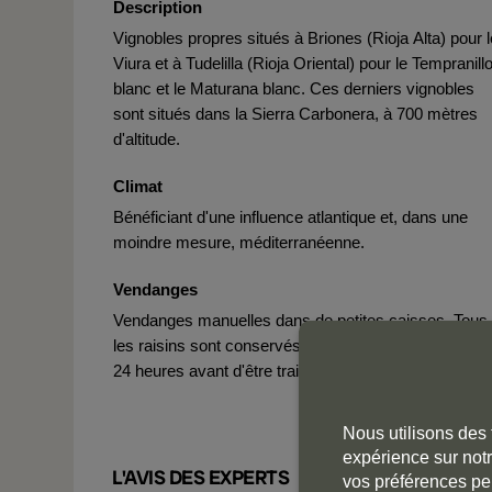
Description
Vignobles propres situés à Briones (Rioja Alta) pour l
Viura et à Tudelilla (Rioja Oriental) pour le Tempranill
blanc et le Maturana blanc. Ces derniers vignobles
sont situés dans la Sierra Carbonera, à 700 mètres
d'altitude.
Climat
Bénéficiant d'une influence atlantique et, dans une
moindre mesure, méditerranéenne.
Vendanges
Vendanges manuelles dans de petites caisses. Tous
les raisins sont conservés en chambre froide pendan
24 heures avant d'être traités sur la table de sélection
Nous utilisons des 
expérience sur notr
L'AVIS DES EXPERTS
vos préférences pe