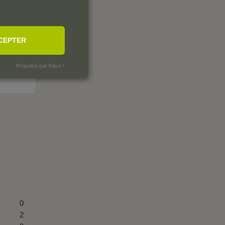
CEPTER
Propulsé par Klaro !
0
2