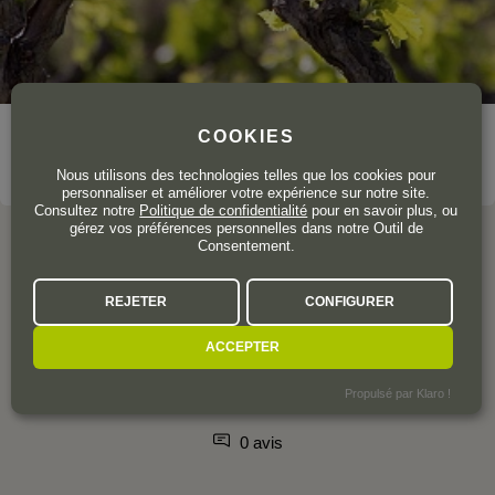
COOKIES
VOIR LE DOMAINE
Nous utilisons des technologies telles que los cookies pour
personnaliser et améliorer votre expérience sur notre site.
Consultez notre
Politique de confidentialité
pour en savoir plus, ou
gérez vos préférences personnelles dans notre Outil de
Consentement.
L'AVIS DE LA COMMUNAUTÉ
REJETER
CONFIGURER
ACCEPTER
Propulsé par Klaro !
0 avis