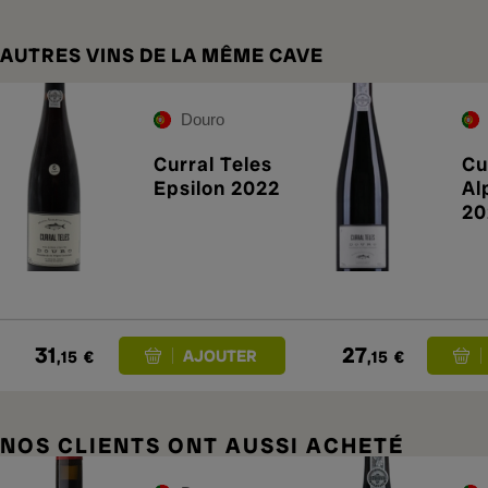
AUTRES VINS DE LA MÊME CAVE
Douro
Curral Teles
Cu
Epsilon 2022
Al
20
31
27
,15
€
,15
€
NOS CLIENTS ONT AUSSI ACHETÉ