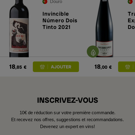
Douro
Invincible
Tr
Número Dois
Ex
Tinto 2021
Do
Su
18
18
,85
€
,00
€
INSCRIVEZ-VOUS
10€ de réduction sur votre première commande.
Et recevez nos offres, suggestions et recommandations.
Devenez un expert en vins!