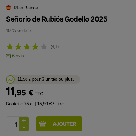
Rías Baixas
Señorío de Rubiós Godello 2025
100% Godello
4,1
6 avis
11
pour 3 unités ou plus.
x3
,50
€
11
,95
€
TTC
Bouteille 75 cl
| 15,93 € / Litre