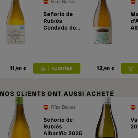
Rías Baixas
Señorío de
Ma
Rubiós
d'
Condado do
Al
Tea 2025
11
12
,90
€
,90
€
NOS CLIENTS ONT AUSSI ACHETÉ
Rías Baixas
Señorío de
Va
Rubiós
20
Albariño 2025