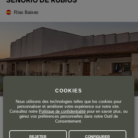
Rías Baixas
COOKIES
Nous utilisons des technologies telles que los cookies pour
Année de création
2003
personnaliser et améliorer votre expérience sur notre site.
Consultez notre
Politique de confidentialité
pour en savoir plus, ou
gérez vos préférences personnelles dans notre Outil de
Mettre en valeur son terroir, son identité et les cépages
Consentement.
autochtones de la région, tel est l'objectif de ce domaine fondé
en 2003 dans la
commune
d'As Neves, dont le groupe Vinos
REJETER
CONFIGURER