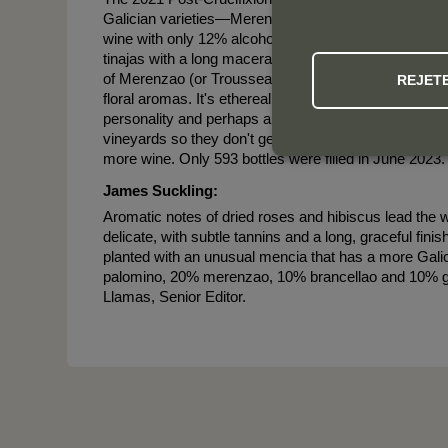
Galician varieties—Merenzao, Brancellao, Palomino or
wine with only 12% alcohol and lots of freshness. It f
tinajas with a long maceration and aged 18 months in 
of Merenzao (or Trousseau) that, in this cooler year,
REJET
floral aromas. It's ethereal and elegant, very fine-bon
personality and perhaps a little more depth and comple
vineyards so they don't get the wild boards that use to 
more wine. Only 593 bottles were filled in June 2023.
James Suckling:
Aromatic notes of dried roses and hibiscus lead the 
delicate, with subtle tannins and a long, graceful fini
planted with an unusual mencia that has a more Ga
palomino, 20% merenzao, 10% brancellao and 10% go
Llamas, Senior Editor.