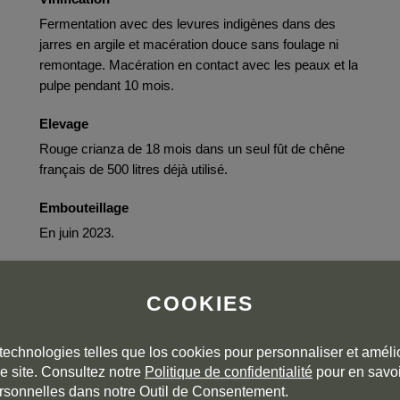
Fermentation avec des levures indigènes dans des
jarres en argile et macération douce sans foulage ni
remontage. Macération en contact avec les peaux et la
pulpe pendant 10 mois.
Elevage
Rouge crianza de 18 mois dans un seul fût de chêne
français de 500 litres déjà utilisé.
Embouteillage
En juin 2023.
COOKIES
technologies telles que los cookies pour personnaliser et amélio
e site. Consultez notre
Politique de confidentialité
pour en savoi
rsonnelles dans notre Outil de Consentement.
.25 hectares planted with a field blend of Mencía and plenty of