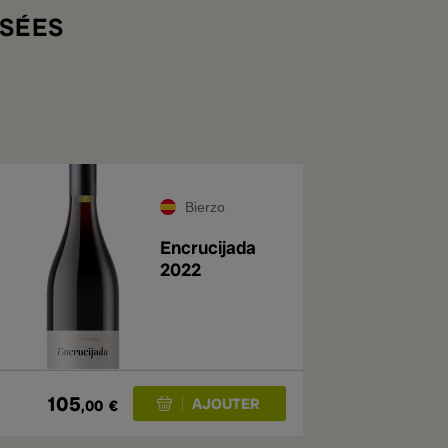
SÉES
Bierzo
Encrucijada
2022
105
,00
€