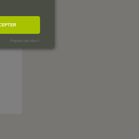
CEPTER
Propulsé par Klaro !