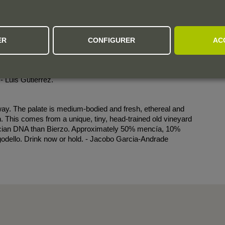
 Godello in Santalla del Bierzo. The cooler 2021 delivered a
ermented with 100% full clusters that were foot trodden in clay
used 500-liter French oak barrels. Here, they have quite a lot
 seems to mark the wine quite a lot, with perfumed and elegant
ER
CONFIGURER
AC
ed. This is more in line with the 2018 than the 2019, with the
xity but still quite ethereal. Superb! They have closed the
eat a lot of grapes; so in the future, there might be a little
 - Luis Gutiérrez.
way. The palate is medium-bodied and fresh, ethereal and
sh. This comes from a unique, tiny, head-trained old vineyard
lician DNA than Bierzo. Approximately 50% mencía, 10%
dello. Drink now or hold. - Jacobo Garcia-Andrade