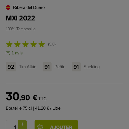
Ribera del Duero
MXI 2022
100% Tempranillo
5,0
1 avis
92
91
91
Tim Atkin
Peñín
Suckling
30
,90
€
TTC
Bouteille 75 cl
| 41,20 € / Litre