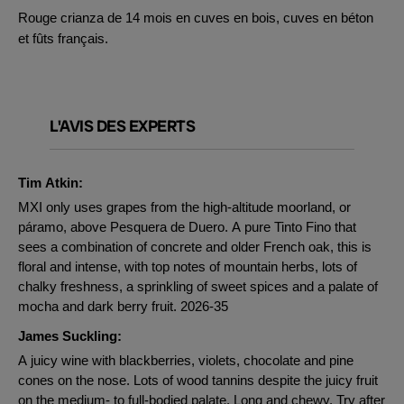
Rouge crianza de 14 mois en cuves en bois, cuves en béton
et fûts français.
L'AVIS DES EXPERTS
Tim Atkin:
MXI only uses grapes from the high-altitude moorland, or
páramo, above Pesquera de Duero. A pure Tinto Fino that
sees a combination of concrete and older French oak, this is
floral and intense, with top notes of mountain herbs, lots of
chalky freshness, a sprinkling of sweet spices and a palate of
mocha and dark berry fruit. 2026-35
James Suckling:
A juicy wine with blackberries, violets, chocolate and pine
cones on the nose. Lots of wood tannins despite the juicy fruit
on the medium- to full-bodied palate. Long and chewy. Try after