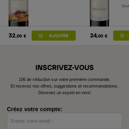
2023
Bout
32
24
,00
€
,00
€
INSCRIVEZ-VOUS
10€ de réduction sur votre première commande.
Et recevez nos offres, suggestions et recommandations.
Devenez un expert en vins!
Créez votre compte:
Entrez votre email :