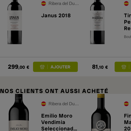
Ribera del Duero
Janus 2018
Ti
Pe
Re
M
Bout
299
81
,00
€
,10
€
NOS CLIENTS ONT AUSSI ACHETÉ
Ribera del Duero
Emilio Moro
Fi
Vendimia
M
Seleccionada
20