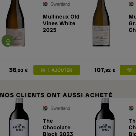
Swartland
Mullineux Old
Mu
Vines White
Gr
2025
Ch
20
36
107
,00
€
,92
€
NOS CLIENTS ONT AUSSI ACHETÉ
Swartland
The
Th
Chocolate
Ch
Block 2023
Bl