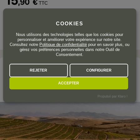
15
,90
€
TTC
Bouteille 75 cl
| 21,20 € / Litre
COOKIES
Nous utilisons des technologies telles que los cookies pour
personnaliser et améliorer votre expérience sur notre site.
Consultez notre
Politique de confidentialité
pour en savoir plus, ou
gérez vos préférences personnelles dans notre Outil de
Consentement.
Le domaine
REJETER
CONFIGURER
MULLINEUX & LEEU FAMILY WINES
ACCEPTER
Swartland
Propulsé par Klaro !