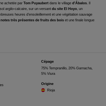
vigne achetée par
Tom Puyaubert
dans le village
d'Ábalos
. Il
sol argilo-calcaire, sur un versant
du site El Hoyo
, un
breuses heures d'ensoleillement et une végétation sauvage
 notes très présentes de fruits des bois
et une finale longue
Cépage
75% Tempranillo, 20% Garnacha,
5% Viura
Origine
les
Rioja