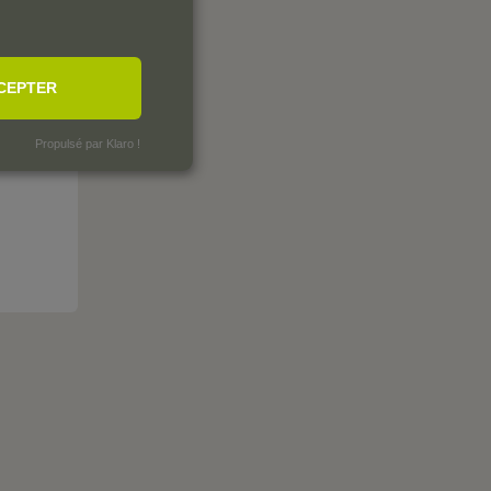
CEPTER
Propulsé par Klaro !