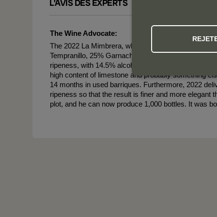
L'AVIS DES EXPERTS
The Wine Advocate:
REJET
The 2022 La Mimbrera, which carries the subtitle of
Tempranillo, 25% Garnacha and 5% Viura from an old 
ripeness, with 14.5% alcohol and mellow acidity. Th
high content of limestone and probably something else
14 months in used barriques. Furthermore, 2022 deliv
ripeness so that the result is finer and more elegan
plot, and he can now produce 1,000 bottles. It was bo