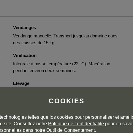
Vendanges
Vendange manuelle. Transport jusqu'au domaine dans
des caisses de 15 kg.
Vinification
c
Intégrale à basse température (22 °C). Macération
pendant environ deux semaines.
Elevage
Rouge crianza de 12 mois en fûts de chêne français
usagés de 225 litres, puis 6 mois supplémentaires en
COOKIES
amphores en céramique.
technologies telles que los cookies pour personnaliser et amélio
e site. Consultez notre
Politique de confidentialité
pour en savoi
rsonnelles dans notre Outil de Consentement.