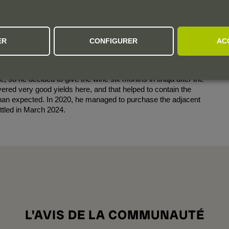
ER
CONFIGURER
AC
 Coupage Tradicional, was produced with a blend of 75%
vineyard in Ábalos. It has a nose of sweet spices and
is wine has always had some rugged tannins, because of the
, so he decided to give the wine six months in tinaja after the
ered very good yields here, and that helped to contain the
t than expected. In 2020, he managed to purchase the adjacent
ttled in March 2024.
L'AVIS DE LA COMMUNAUTÉ