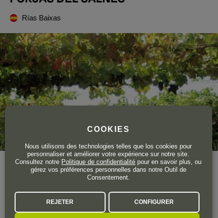
Rías Baixas
COOKIES
Nous utilisons des technologies telles que los cookies pour
personnaliser et améliorer votre expérience sur notre site.
Consultez notre
Politique de confidentialité
pour en savoir plus, ou
Année de création
2005
gérez vos préférences personnelles dans notre Outil de
Surface totale du vignoble
4 ha.
Consentement.
Un projet récent avec une longue histoire. Un domaine familial
REJETER
CONFIGURER
fondateur de l'AOC Rías Baixas.