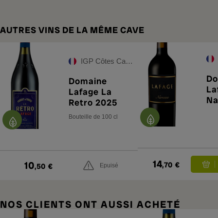
AUTRES VINS DE LA MÊME CAVE
IGP Côtes Catalanes
Do
Domaine
La
Lafage La
Na
Retro 2025
Bouteille de 100 cl
14
10
,70
€
,50
€
Epuisé
NOS CLIENTS ONT AUSSI ACHETÉ