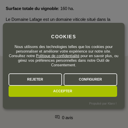
Surface totale du vignoble
160 ha.
Le Domaine Lafage est un domaine viticole situé dans la
région de Perpignan, au sein de la vaste région du Languedoc-
Roussillon, à environ 50 kilomètres de la frontière espagnole.
COOKIES
VOIR LE DOMAINE
Nous utilisons des technologies telles que los cookies pour
personnaliser et améliorer votre expérience sur notre site.
Consultez notre
Politique de confidentialité
pour en savoir plus, ou
gérez vos préférences personnelles dans notre Outil de
Consentement.
REJETER
CONFIGURER
L'AVIS DE LA COMMUNAUTÉ
ACCEPTER
Propulsé par Klaro !
0 avis