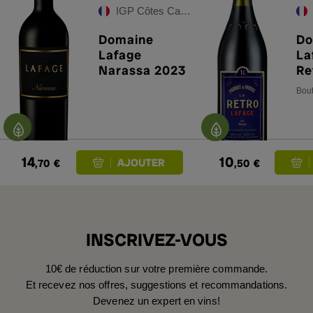
IGP Côtes Catalanes
Domaine
Do
Lafage
La
Narassa 2023
Re
Bout
14
10
,70
€
,50
€
INSCRIVEZ-VOUS
10€ de réduction sur votre première commande.
Et recevez nos offres, suggestions et recommandations.
Devenez un expert en vins!