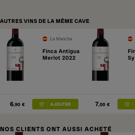
AUTRES VINS DE LA MÊME CAVE
La Mancha
Finca Antigua
Fi
Merlot 2022
Sy
6
7
,90
€
,00
€
NOS CLIENTS ONT AUSSI ACHETÉ