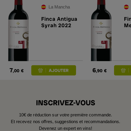
La Mancha
Finca Antigua
Fi
Syrah 2022
Me
7
6
,00
€
,90
€
INSCRIVEZ-VOUS
10€ de réduction sur votre première commande.
Et recevez nos offres, suggestions et recommandations.
Devenez un expert en vins!