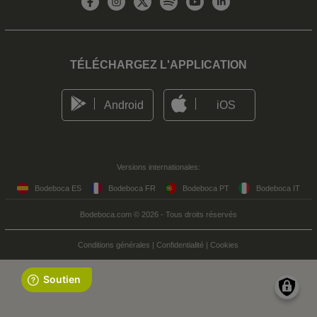
TÉLÉCHARGEZ L'APPLICATION
Android
iOS
Versions internationales:
Bodeboca ES
Bodeboca FR
Bodeboca PT
Bodeboca IT
Bodeboca.com © 2026 - Tous droits réservés
Conditions générales
|
Confidentialité
|
Cookies