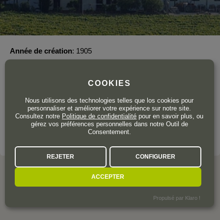
Année de création
1905
Surface totale du vignoble
150 ha.
Actualmente, Bodegas Pérez Barquero pertenece a tres
COOKIES
familias de la zona: Córdoba, Ruz y Gracia. Juntos engloban
Nous utilisons des technologies telles que los cookies pour
el Grupo Pérez Barquero con cuatro bodegas en Montilla-
personnaliser et améliorer votre expérience sur notre site.
Moriles.
Consultez notre
Politique de confidentialité
pour en savoir plus, ou
gérez vos préférences personnelles dans notre Outil de
Consentement.
VOIR LE DOMAINE
REJETER
CONFIGURER
ACCEPTER
L'AVIS DE LA COMMUNAUTÉ
Propulsé par Klaro !