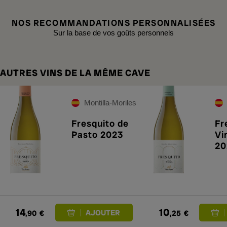
NOS RECOMMANDATIONS PERSONNALISÉES
Sur la base de vos goûts personnels
AUTRES VINS DE LA MÊME CAVE
Montilla-Moriles
Fresquito de
Fr
Pasto 2023
Vi
20
14
10
,90
€
,25
€