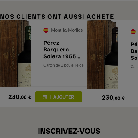
NOS CLIENTS ONT AUSSI ACHETÉ
Montilla-Moriles
Pérez
Pé
Barquero
Ba
Solera 1955
So
Amontillado
Pa
Carton de 1 bouteille de 75 cl
Cart
230
230
,00
€
,00
€
INSCRIVEZ-VOUS