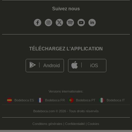
Suivez nous
TÉLÉCHARGEZ L'APPLICATION
Android
iOS
Versions internationales:
Bodeboca ES
Bodeboca FR
Bodeboca PT
Bodeboca IT
Bodeboca.com © 2026 - Tous droits réservés
Conditions générales
|
Confidentialité
|
Cookies