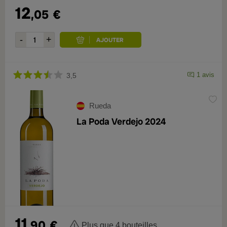
12
,05
€
1 avis
3,5
Rueda
La Poda Verdejo 2024
11
,90
€
Plus que 4 bouteilles