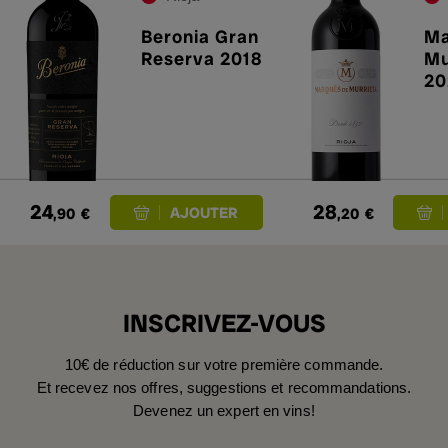
Beronia Gran
Ma
Reserva 2018
Mu
20
24
28
,90
€
,20
€
INSCRIVEZ-VOUS
10€ de réduction sur votre première commande.
Et recevez nos offres, suggestions et recommandations.
Devenez un expert en vins!