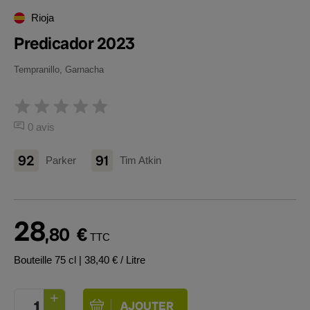
Rioja
Predicador 2023
Tempranillo, Garnacha
0 avis
92
91
Parker
Tim Atkin
28
,80
€
TTC
Bouteille 75 cl
| 38,40 € / Litre