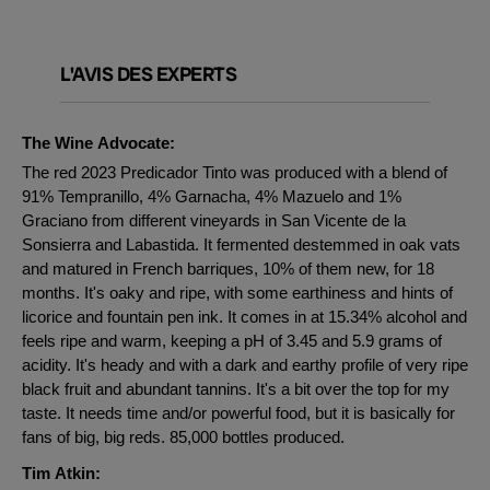
L'AVIS DES EXPERTS
The Wine Advocate:
The red 2023 Predicador Tinto was produced with a blend of
91% Tempranillo, 4% Garnacha, 4% Mazuelo and 1%
Graciano from different vineyards in San Vicente de la
Sonsierra and Labastida. It fermented destemmed in oak vats
and matured in French barriques, 10% of them new, for 18
months. It's oaky and ripe, with some earthiness and hints of
licorice and fountain pen ink. It comes in at 15.34% alcohol and
feels ripe and warm, keeping a pH of 3.45 and 5.9 grams of
acidity. It's heady and with a dark and earthy profile of very ripe
black fruit and abundant tannins. It's a bit over the top for my
taste. It needs time and/or powerful food, but it is basically for
fans of big, big reds. 85,000 bottles produced.
Tim Atkin: