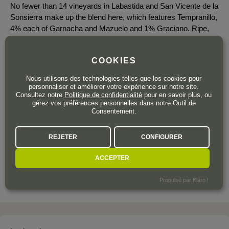
No fewer than 14 vineyards in Labastida and San Vicente de la
Sonsierra make up the blend here, which features Tempranillo,
4% each of Garnacha and Mazuelo and 1% Graciano. Ripe,
rich, dense and full-flavoured, it has mocha-scented 10% new
oak, flavours of fig, bramble and blackberry and a firm spine of
COOKIES
tannin. 2026-31
Nous utilisons des technologies telles que los cookies pour
personnaliser et améliorer votre expérience sur notre site.
Consultez notre
Politique de confidentialité
pour en savoir plus, ou
gérez vos préférences personnelles dans notre Outil de
Consentement.
28
,80
€
TTC
REJETER
CONFIGURER
Bouteille 75 cl
| 38,40 € / Litre
ACCEPTER
Propulsé par Klaro !