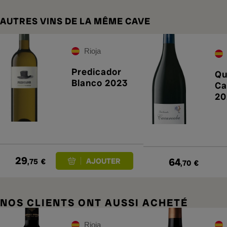
AUTRES VINS DE LA MÊME CAVE
Rioja
Predicador
Qu
Blanco 2023
Ca
20
29
64
,75
€
,70
€
NOS CLIENTS ONT AUSSI ACHETÉ
Rioja