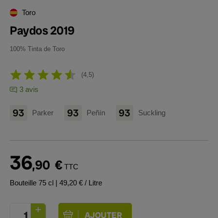
Toro
Paydos 2019
100% Tinta de Toro
4,5
3 avis
93
93
93
Parker
Peñín
Suckling
36
,90
€
TTC
Bouteille 75 cl
| 49,20 € / Litre