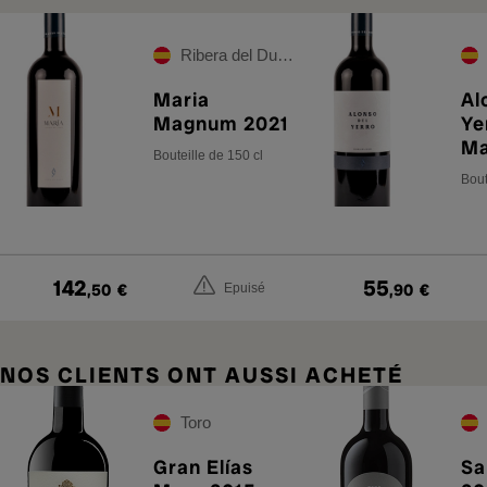
Ribera del Duero
Maria
Al
Magnum 2021
Ye
Ma
Bouteille de 150 cl
Bout
142
55
,50
€
,90
€
Epuisé
NOS CLIENTS ONT AUSSI ACHETÉ
Toro
Gran Elías
Sa