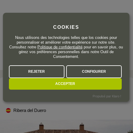
36
,90
€
TTC
COOKIES
Bouteille 75 cl
| 49,20 € / Litre
Nous utilisons des technologies telles que los cookies pour
personnaliser et améliorer votre expérience sur notre site.
Consultez notre
Politique de confidentialité
pour en savoir plus, ou
gérez vos préférences personnelles dans notre Outil de
Consentement.
REJETER
CONFIGURER
ACCEPTER
Le domaine
VIÑEDOS ALONSO DEL YERRO
Propulsé par Klaro !
Ribera del Duero