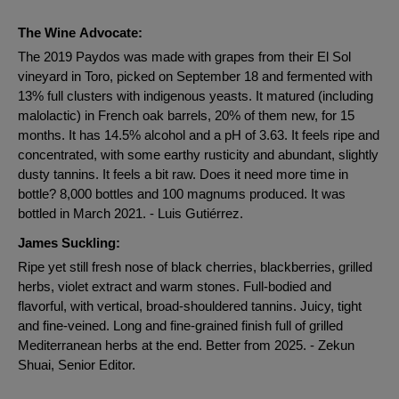
The Wine Advocate:
The 2019 Paydos was made with grapes from their El Sol
vineyard in Toro, picked on September 18 and fermented with
13% full clusters with indigenous yeasts. It matured (including
malolactic) in French oak barrels, 20% of them new, for 15
months. It has 14.5% alcohol and a pH of 3.63. It feels ripe and
concentrated, with some earthy rusticity and abundant, slightly
dusty tannins. It feels a bit raw. Does it need more time in
bottle? 8,000 bottles and 100 magnums produced. It was
bottled in March 2021. - Luis Gutiérrez.
James Suckling:
Ripe yet still fresh nose of black cherries, blackberries, grilled
herbs, violet extract and warm stones. Full-bodied and
flavorful, with vertical, broad-shouldered tannins. Juicy, tight
and fine-veined. Long and fine-grained finish full of grilled
Mediterranean herbs at the end. Better from 2025. - Zekun
Shuai, Senior Editor.