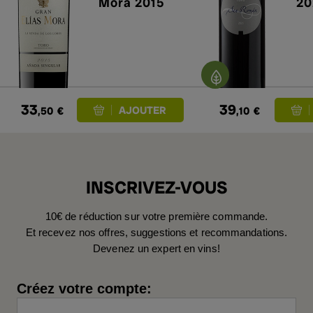
Mora 2015
20
33
39
,50
€
,10
€
INSCRIVEZ-VOUS
10€ de réduction sur votre première commande.
Et recevez nos offres, suggestions et recommandations.
Devenez un expert en vins!
Créez votre compte: