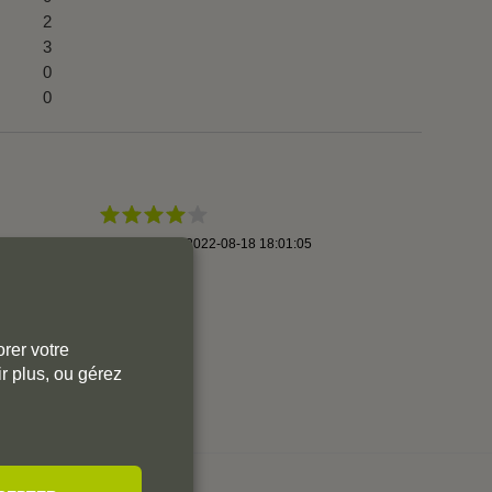
2
3
0
0
By
Joaquin F.
,
2022-08-18 18:01:05
rer votre
r plus, ou gérez