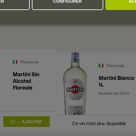
ER
CONFIGURER
AC
 RECOMMANDATIONS PERSONNALI
Sur la base de vos goûts personnels
Piemonte
Piemonte
Martini Sin
Martini Bianco
Alcohol
1L
Floreale
Bouteille de 100 cl
Ce vin n'est plus disponible