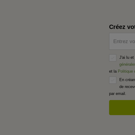
Créez vo
Entrez vo
J'ai lu e
générale
et la
Politique
En créan
de recevo
par email.