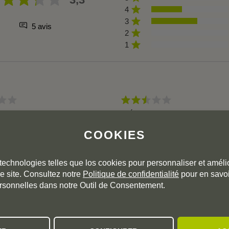
4
3
5 avis
2
1
.
,
2024-10-05 17:09:40
By
Ángel D.
,
2022-11-19 20:26:31
COOKIES
technologies telles que los cookies pour personnaliser et amélio
e site. Consultez notre
Politique de confidentialité
pour en savoi
rsonnelles dans notre Outil de Consentement.