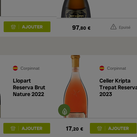
97
,80
€
Epuisé
Corpinnat
Corpinnat
Llopart
Celler Kripta
Reserva Brut
Trepat Reserv
Nature 2022
2023
17
,20
€