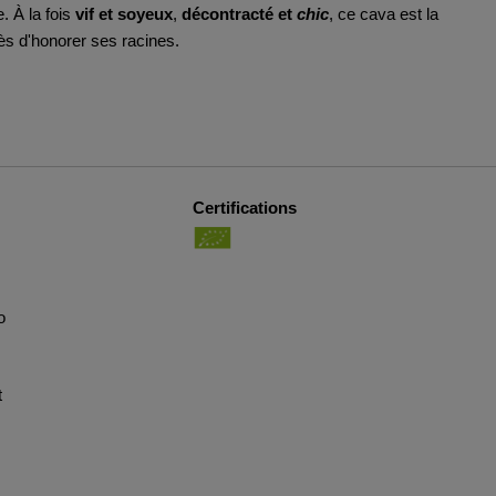
. À la fois
vif et soyeux
,
décontracté et
chic
, ce cava est la
ès d'honorer ses racines.
Certifications
o
t