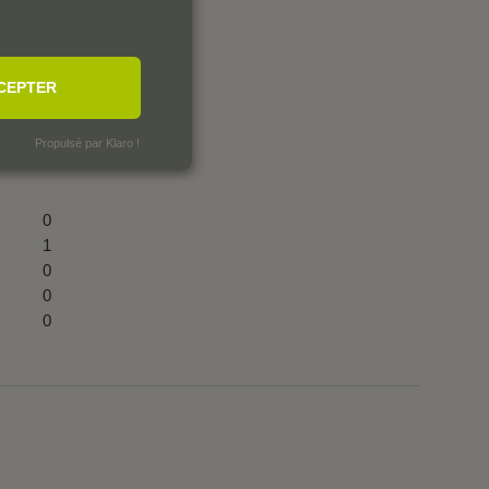
CEPTER
Propulsé par Klaro !
0
1
0
0
0