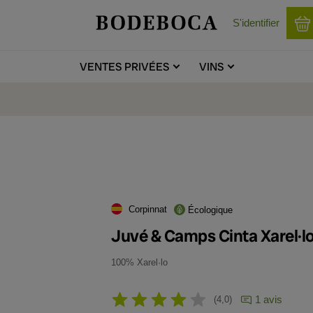
S'identifier
VENTES
PRIVÉES
VINS
Corpinnat
Écologique
Juvé & Camps Cinta Xarel·l
100% Xarel·lo
1 avis
4,0