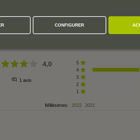
ER
CONFIGURER
AC
L'AVIS DE LA COMMUNAUTÉ
4,0
5
4
3
1 avis
2
1
Millésimes:
2022
2021