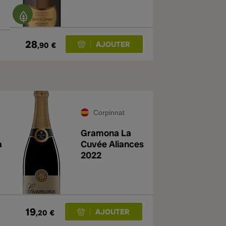
28
,90
€
Corpinnat
Gramona La
a
Cuvée Aliances
2022
19
,20
€