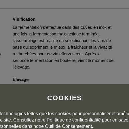
Vinification
La fermentation s'effectue dans des cuves en inox et,
une fois la fermentation malolactique terminée,
l'assemblage est réalisé en sélectionnant les vins de
base qui expriment le mieux la fraîcheur et la vivacité
recherchées pour ce vin effervescent. Après la
0
seconde fermentation en bouteille, vient le moment de
l'élevage.
Elevage
Rouge crianza d'une durée moyenne de 25 mois sur
lies en entreillage. Il présente une teneur en sucre
COOKIES
résiduel de 9,7 grammes par litre (brut).
technologies telles que los cookies pour personnaliser et amélio
e site. Consultez notre
Politique de confidentialité
pour en savoi
rsonnelles dans notre Outil de Consentement.