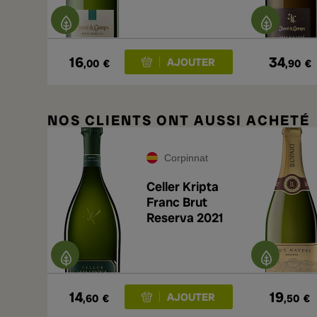
16
34
,00
€
,90
€
NOS CLIENTS ONT AUSSI ACHETÉ
Corpinnat
Celler Kripta
Franc Brut
Reserva 2021
14
19
,60
€
,50
€