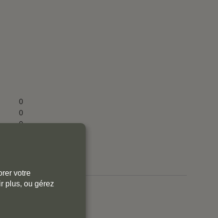
0
0
0
0
0
rer votre
r plus, ou gérez
r aux commentaires.