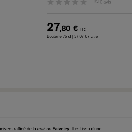
0 avis
27
,80
€
TTC
Bouteille 75 cl
| 37,07 € / Litre
univers raffiné de la
maison
Faiveley
. Il est issu d'une