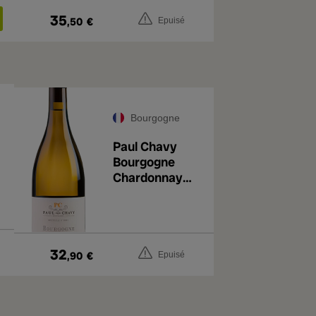
35
,50
€
Epuisé
Bourgogne
Paul Chavy
Bourgogne
Chardonnay
2023
32
,90
€
Epuisé