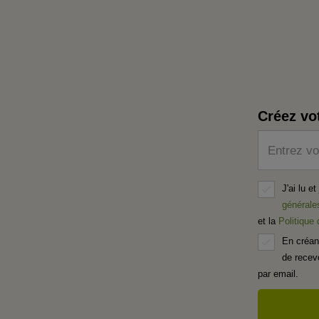
Créez vo
Entrez vo
J'ai lu e
générale
et la
Politique
En créan
de recevo
par email.