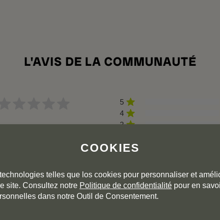
L'AVIS DE LA COMMUNAUTÉ
5
4
3
0 avis
2
COOKIES
1
Millésimes:
2024
2023
2021
technologies telles que los cookies pour personnaliser et amélio
e site. Consultez notre
Politique de confidentialité
pour en savoi
rsonnelles dans notre Outil de Consentement.
r ce millésime. Cliquez sur les millésimes précédents pour accéde