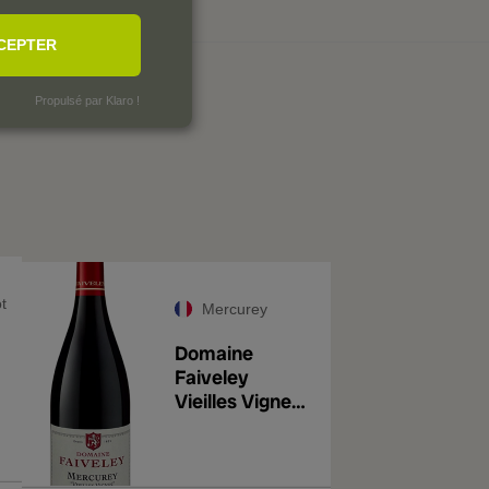
CEPTER
SÉES
Propulsé par Klaro !
t
Mercurey
Domaine
Faiveley
Vieilles Vignes
1
Mercurey 2022