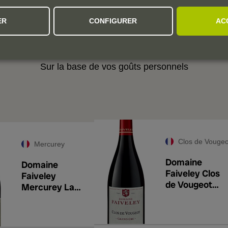
ER
CONFIGURER
AC
 RECOMMANDATIONS PERSONNALI
Sur la base de vos goûts personnels
Clos de Vougeo
Mercurey
Domaine
Domaine
Faiveley Clos
Faiveley
de Vougeot
Mercurey La
Grand Cru 202
Framboisière
2022