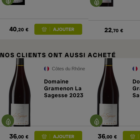
40
22
,20
€
,70
€
NOS CLIENTS ONT AUSSI ACHETÉ
Côtes du Rhône
Domaine
Do
Gramenon La
Gr
Sagesse 2023
Sa
36
36
,00
€
,00
€