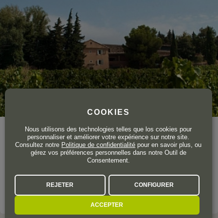
COOKIES
Nous utilisons des technologies telles que los cookies pour
Année de création
1978
personnaliser et améliorer votre expérience sur notre site.
Consultez notre
Politique de confidentialité
pour en savoir plus, ou
Le terroir de Gramenon est né grâce à une barre de calcaire
gérez vos préférences personnelles dans notre Outil de
Consentement.
(système de marées) qui était autrefois recouverte par la mer
(il y a 86 millions d'années). Ça lui donne son caractère.
REJETER
CONFIGURER
VOIR LE DOMAINE
ACCEPTER