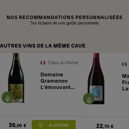
NOS RECOMMANDATIONS PERSONNALISÉES
Sur la base de vos goûts personnels
AUTRES VINS DE LA MÊME CAVE
Côtes du Rhône
Domaine
Ma
Gramenon
Fr
L'émouvante
La
2024
So
36
22
,00
€
,70
€