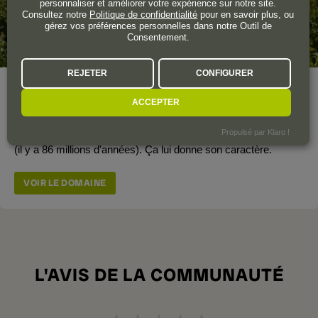
personnaliser et améliorer votre expérience sur notre site.
Consultez notre
Politique de confidentialité
pour en savoir plus, ou
gérez vos préférences personnelles dans notre Outil de
Consentement.
REJETER
CONFIGURER
Année de création
1978
ACCEPTER
Le terroir de Gramenon est né grâce à une barre de calcaire
(système de marées) qui était autrefois recouverte par la mer
Propulsé par Klaro !
(il y a 86 millions d'années). Ça lui donne son caractère.
VOIR LE DOMAINE
L'AVIS DE LA COMMUNAUTÉ