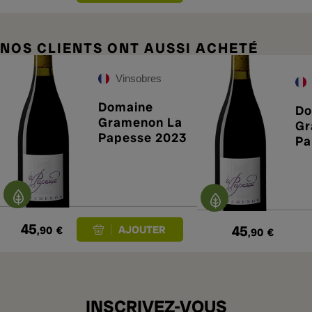
NOS CLIENTS ONT AUSSI ACHETÉ
Vinsobres
Domaine
Do
Gramenon La
Gr
Papesse 2023
Pa
45
45
,90
€
,90
€
INSCRIVEZ-VOUS