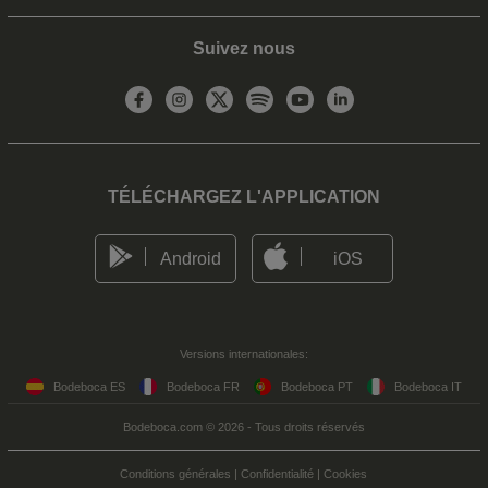
Suivez nous
TÉLÉCHARGEZ L'APPLICATION
Android
iOS
Versions internationales:
Bodeboca ES
Bodeboca FR
Bodeboca PT
Bodeboca IT
Bodeboca.com © 2026 - Tous droits réservés
Conditions générales
|
Confidentialité
|
Cookies